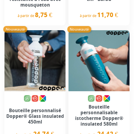
mousqueton
8,75 €
11,70 €
à partir de
à partir de
Prix
Prix
Nouveauté
Nouveauté
Bouteille
Bouteille personnalisé
personnalisable
Dopper® Glass insulated
istotherme Dopper®
450ml
insulated 580ml
24,74 €
24,42 €