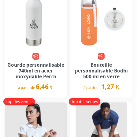
Gourde personnalisable
Bouteille
740ml en acier
personnalisable Bodhi
inoxydable Perth
500 ml en verre
6,46 €
1,27 €
à partir de
à partir de
Prix
Prix
Top des ventes
Top des ventes