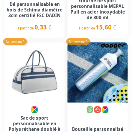
Gourde de sport
Dé personnalisable en
personnalisable MEPAL
bois de Schima diamètre
Pull en acier inoxydable
3cm certifié FSC DADIN
de 800 ml
0,33 €
15,60 €
à partir de
à partir de
Prix
Prix
Nouveauté
Nouveauté
Sac de sport
personnalisable en
Polyuréthane doublé à
Bouteille personnalisé