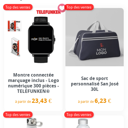
Top des ventes
Top des ventes
Montre connectée
Sac de sport
marquage inclus - Logo
personnalisé San José
numérique 300 pièces -
30L
TELEFUNKEN®
6,23 €
23,43 €
à partir de
à partir de
Prix
Prix
Top des ventes
Top des ventes