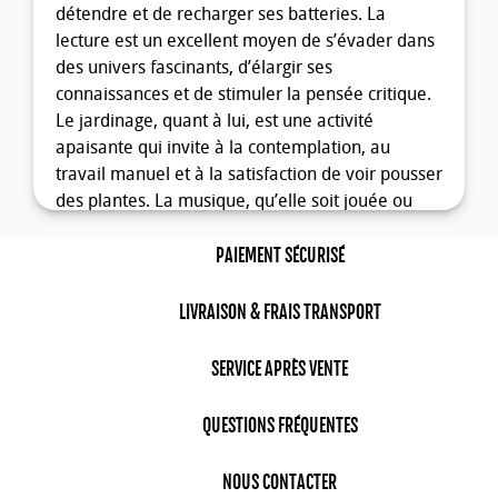
détendre et de recharger ses batteries. La
lecture est un excellent moyen de s’évader dans
des univers fascinants, d’élargir ses
connaissances et de stimuler la pensée critique.
Le jardinage, quant à lui, est une activité
apaisante qui invite à la contemplation, au
travail manuel et à la satisfaction de voir pousser
des plantes. La musique, qu’elle soit jouée ou
écoutée, est une autre forme de loisir qui nourrit
l’âme, libère l’esprit et stimule la créativité. Ces
PAIEMENT SÉCURISÉ
activités permettent non seulement de prendre
du temps pour soi, mais aussi d’apprendre à se
LIVRAISON & FRAIS TRANSPORT
connaître et à se ressourcer. En plus des
avantages personnels, le sport et les loisirs
SERVICE APRÈS VENTE
peuvent être des outils précieux pour renforcer
les liens sociaux et développer des compétences
QUESTIONS FRÉQUENTES
interpersonnelles. Participer à une équipe de
sport ou rejoindre un club de loisirs permet de
NOUS CONTACTER
rencontrer de nouvelles personnes, d’échanger