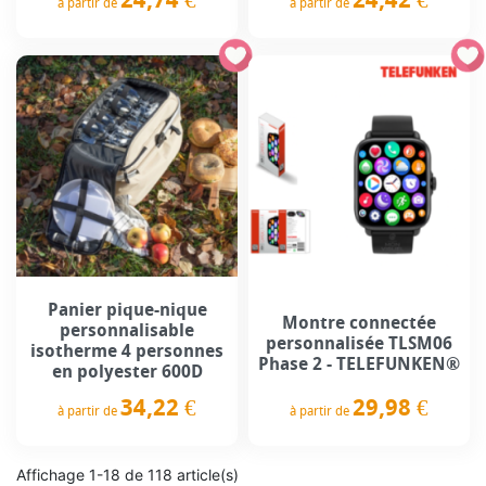
à partir de
à partir de
Prix
Prix
Panier pique-nique
Montre connectée
personnalisable
personnalisée TLSM06
isotherme 4 personnes
Phase 2 - TELEFUNKEN®
en polyester 600D
29,98 €
34,22 €
à partir de
à partir de
Prix
Prix
Affichage 1-18 de 118 article(s)