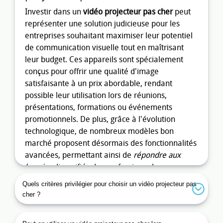
Investir dans un
vidéo projecteur pas cher
peut
représenter une solution judicieuse pour les
entreprises souhaitant maximiser leur potentiel
de communication visuelle tout en maîtrisant
leur budget. Ces appareils sont spécialement
conçus pour offrir une qualité d'image
satisfaisante à un prix abordable, rendant
possible leur utilisation lors de réunions,
présentations, formations ou événements
promotionnels. De plus, grâce à l'évolution
technologique, de nombreux modèles bon
marché proposent désormais des fonctionnalités
avancées, permettant ainsi de
répondre aux
besoins
diversifiés des professionnels.
Quels critères privilégier pour choisir un vidéo projecteur pas
Les avantages d'un vidéo
cher ?
projecteur pas cher chez MOP
Chez MOP, nous avons conscience que chaque