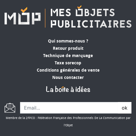
mesobjetspublicitaires.com pour trouver le
vidéo
projecteur pas cher
qui correspondra
parfaitement à vos besoins. Chaque produit a
été rigoureusement sélectionné pour vous offrir
la meilleure expérience utilisateur possible à un
prix attractif. En consultant notre catalogue en
Qui sommes-nous ?
ligne, vous pourrez comparer les spécifications et
Retour produit
les prix, et choisir le modèle qui vous convient
Technique de marquage
parmi notre vaste sélection. Que vous
Taxe sorecop
recherchiez un appareil pour des présentations
Conditions générales de vente
occasionnelles ou régulières, nous avons le
Nous contacter
produit idéal pour vous faciliter la tâche tout en
respectant votre budget.
ok
Membre de la 2FPCO : Fédération Française des Professionnels De La Communication par
l'Objet