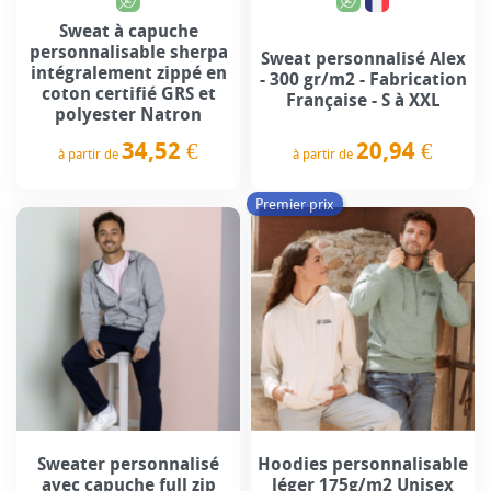
Sweat à capuche
personnalisable sherpa
Sweat personnalisé Alex
intégralement zippé en
- 300 gr/m2 - Fabrication
coton certifié GRS et
Française - S à XXL
polyester Natron
20,94 €
34,52 €
à partir de
à partir de
Prix
Prix
Premier prix
Sweater personnalisé
Hoodies personnalisable
avec capuche full zip
léger 175g/m2 Unisex