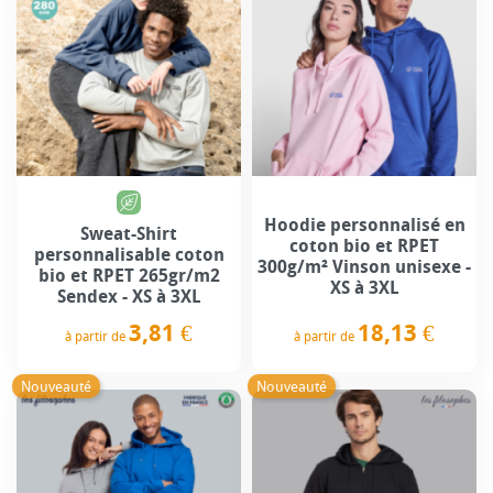
Hoodie personnalisé en
Sweat-Shirt
coton bio et RPET
personnalisable coton
300g/m² Vinson unisexe -
bio et RPET 265gr/m2
XS à 3XL
Sendex - XS à 3XL
18,13 €
3,81 €
à partir de
à partir de
Prix
Prix
Nouveauté
Nouveauté