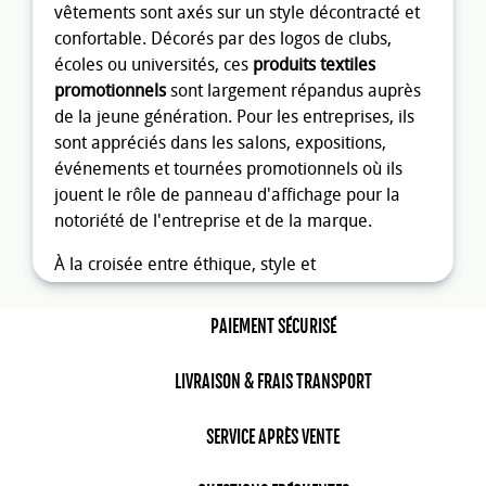
vêtements sont axés sur un style décontracté et
confortable. Décorés par des logos de clubs,
écoles ou universités, ces
produits textiles
promotionnels
sont largement répandus auprès
de la jeune génération. Pour les entreprises, ils
sont appréciés dans les salons, expositions,
événements et tournées promotionnels où ils
jouent le rôle de panneau d'affichage pour la
notoriété de l'entreprise et de la marque.
À la croisée entre éthique, style et
communication, le
sweat made in France
personnalisé
renforce votre image de marque
PAIEMENT SÉCURISÉ
avec authenticité.
LIVRAISON & FRAIS TRANSPORT
Sweat personnalisable pour
entreprise
SERVICE APRÈS VENTE
En distribuant des
sweats shirt personnalisés
à
vos clients, partenaires commerciaux ou