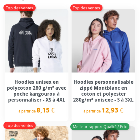
Top des ventes
Top des ventes
Hoodies unisex en
Hoodies personnalisable
polycoton 280 g/m² avec
zippé Montblanc en
poche kangourou à
coton et polyester
personnaliser - XS à 4XL
280g/m² unisexe - S à 3XL
8,15 €
12,93 €
à partir de
à partir de
Prix
Prix
Top des ventes
Meilleur rapport Qualité / Prix