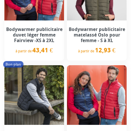
Bodywarmer publicitaire
Bodywarmer publicitaire
duvet léger femme
matelassé Oslo pour
Fairview -XS à 2XL
femme - S à XL
43,41 €
12,93 €
à partir de
à partir de
Prix
Prix
Bon plan