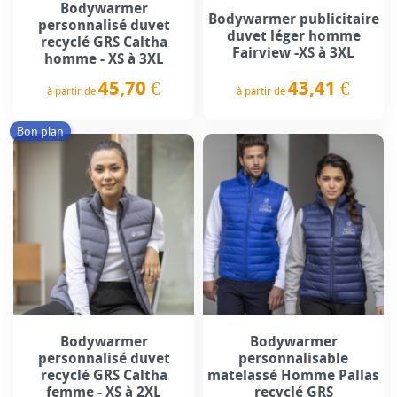
Bodywarmer
Bodywarmer publicitaire
personnalisé duvet
duvet léger homme
recyclé GRS Caltha
Fairview -XS à 3XL
homme - XS à 3XL
43,41 €
45,70 €
à partir de
à partir de
Prix
Prix
Bon plan
Bodywarmer
Bodywarmer
personnalisé duvet
personnalisable
recyclé GRS Caltha
matelassé Homme Pallas
femme - XS à 2XL
recyclé GRS