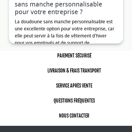
sans manche personnalisable
pour votre entreprise ?
La doudoune sans manche personnalisable est
une excellente option pour votre entreprise, car
elle peut servir à la fois de vêtement d'hiver
pour vos employés et de support de
communication pour votre marque.
PAIEMENT SÉCURISÉ
Un vêtement pratique et confortable
pour vos employés
LIVRAISON & FRAIS TRANSPORT
La doudoune personnalisable est un vêtement
pratique et confortable pour vos employés en
SERVICE APRÈS VENTE
hiver. Elle est légère, facile à porter et permet
une grande liberté de mouvement. De plus, elle
QUESTIONS FRÉQUENTES
peut être portée sur un pull ou une chemise pour
ajouter une couche supplémentaire de chaleur.
NOUS CONTACTER
Un support de communication efficace
pour votre marque