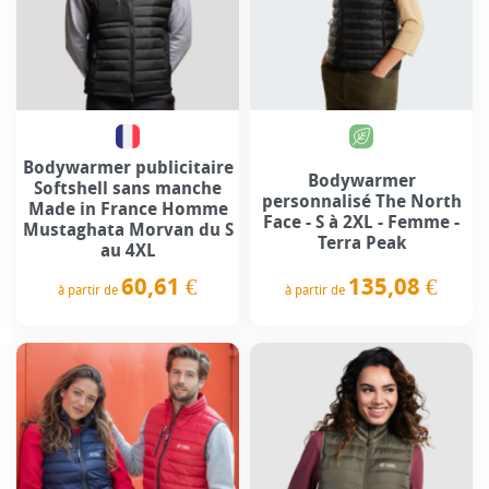
Bodywarmer publicitaire
Bodywarmer
Softshell sans manche
personnalisé The North
Made in France Homme
Face - S à 2XL - Femme -
Mustaghata Morvan du S
Terra Peak
au 4XL
135,08 €
60,61 €
à partir de
à partir de
Prix
Prix