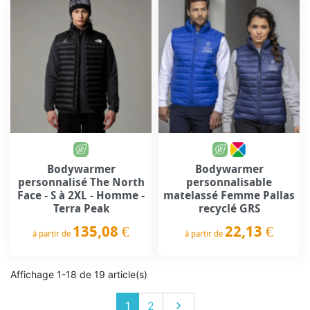
Bodywarmer
Bodywarmer
personnalisé The North
personnalisable
Face - S à 2XL - Homme -
matelassé Femme Pallas
Terra Peak
recyclé GRS
135,08 €
22,13 €
à partir de
à partir de
Prix
Prix
Affichage 1-18 de 19 article(s)
Suivant
1
2
