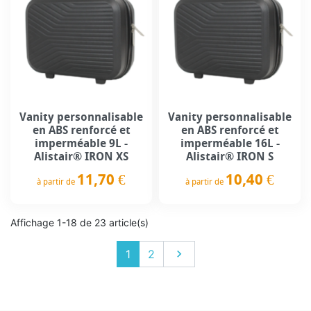
Vanity personnalisable
Vanity personnalisable
en ABS renforcé et
en ABS renforcé et
imperméable 9L -
imperméable 16L -
Alistair® IRON XS
Alistair® IRON S
11,70 €
10,40 €
à partir de
à partir de
Prix
Prix
Affichage 1-18 de 23 article(s)
Suivant
1
2
