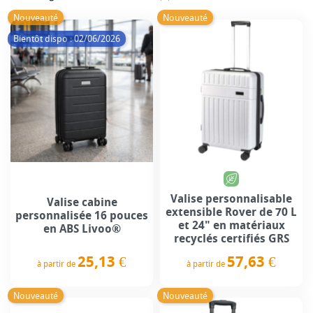
Nouveauté
Nouveauté
Bientôt dispo : 02/06/2026
Valise personnalisable
Valise cabine
extensible Rover de 70 L
personnalisée 16 pouces
et 24" en matériaux
en ABS Livoo®
recyclés certifiés GRS
25,13 €
57,63 €
à partir de
à partir de
Prix
Prix
Nouveauté
Nouveauté