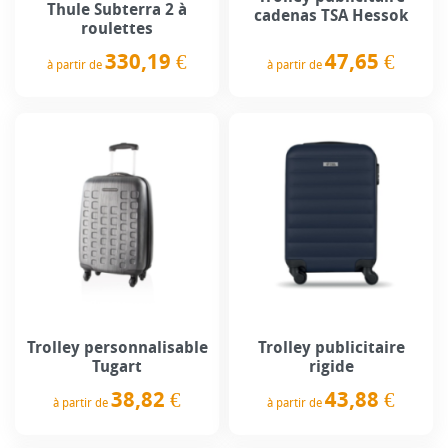
Thule Subterra 2 à
cadenas TSA Hessok
roulettes
47,65 €
330,19 €
à partir de
à partir de
Prix
Prix
Trolley personnalisable
Trolley publicitaire
Tugart
rigide
38,82 €
43,88 €
à partir de
à partir de
Prix
Prix