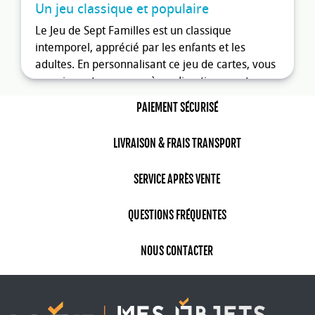
Un jeu classique et populaire
Le Jeu de Sept Familles est un classique
intemporel, apprécié par les enfants et les
adultes. En personnalisant ce jeu de cartes, vous
associez votre marque à un divertissement
familial apprécié de tous. Cela renforce la
PAIEMENT SÉCURISÉ
reconnaissance de votre entreprise et crée un
lien positif avec votre public cible.
LIVRAISON & FRAIS TRANSPORT
Une visibilité constante
SERVICE APRÈS VENTE
Offrir un Jeu de Sept Familles personnalisé
garantit une visibilité constante de votre marque.
Ce jeu de cartes sera utilisé et conservé par vos
QUESTIONS FRÉQUENTES
clients et partenaires, offrant ainsi une
exposition prolongée de votre logo et de votre
NOUS CONTACTER
message promotionnel. Chaque fois qu'ils
joueront, votre entreprise sera présente à leurs
côtés.