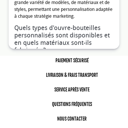
grande variété de modèles, de matériaux et de
styles, permettant une personnalisation adaptée
à chaque stratégie marketing.
Quels types d'ouvre-bouteilles
personnalisés sont disponibles et
en quels matériaux sont-ils
fabriqués ?
Les
ouvre-bouteilles publicitaires
en métal,
PAIEMENT SÉCURISÉ
souvent fabriqués en aluminium, se distinguent
par leur robustesse et leur durabilité. Ils peuvent
LIVRAISON & FRAIS TRANSPORT
être gravés pour une personnalisation élégante
et durable. Les modèles en bois, quant à eux,
SERVICE APRÈS VENTE
offrent un look naturel et authentique, idéal pour
les marques souhaitant véhiculer des valeurs
QUESTIONS FRÉQUENTES
écologiques. Ces décapsuleurs peuvent être
gravés ou imprimés pour une personnalisation
NOUS CONTACTER
sur mesure
. Les décapsuleurs en plastique