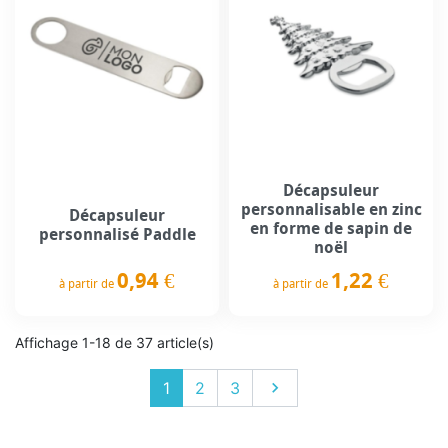
Décapsuleur
personnalisable en zinc
Décapsuleur
en forme de sapin de
personnalisé Paddle
noël
0,94 €
1,22 €
à partir de
à partir de
Prix
Prix
Affichage 1-18 de 37 article(s)
Suivant
1
2
3
