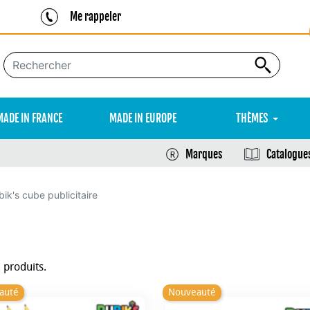
Me rappeler
MADE IN FRANCE
MADE IN EUROPE
THÈMES
Marques
Catalogue
ik's cube publicitaire
6 produits.
auté
Nouveauté