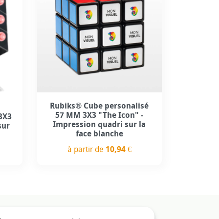
use
Personnalisation incluse
Rubiks® Cube personalisé
57 MM 3X3 "The Icon" -
3X3
Impression quadri sur la
sur
face blanche
à partir de
10,94 €
Prix