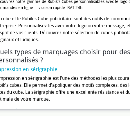
couvrez notre gamme de Rubik's Cubes personnalisables avec le logo 
mmandes en ligne. Livraison rapide. BAT 24h.
 cube et le Rubik's Cube publicitaire sont des outils de commun
treprise. Personnalisez-les avec votre logo ou votre message, e
esprit de vos clients. Découvrez notre sélection de cubes public
iginaux et ludiques.
uels types de marquages ​​choisir pour de
ersonnalisés ?
pression en sérigraphie
impression en sérigraphie est l'une des méthodes les plus coura
bik's cubes. Elle permet d'appliquer des motifs complexes, des l
ces du cube. La sérigraphie offre une excellente résistance et dur
timale de votre marque.
avure laser
 gravure laser offre un marquage précis et permanent sur les 
rques en creux, donnant une finition élégante et professionnelle