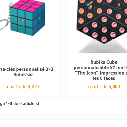
Personnalisation incl
Rubiks Cube
personnalisable 57 mm 
te-clés personnalisé 3×3
"The Icon" Impression 
Rubik’s®
les 6 faces
à partir de
3,22 €
à partir de
5,00 €
Prix
Prix
ge 1-6 de 6 article(s)