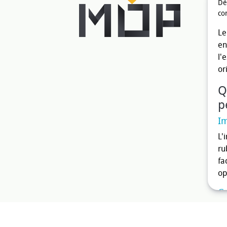
Dé
co
Le
en
l'
or
Q
p
Im
L'
ru
fa
op
Gr
La
ma