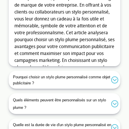
de marque de votre entreprise. En offrant à vos
clients ou collaborateurs un stylo personnalisé,
vous leur donnez un cadeau à la fois utile et
mémorable, symbole de votre attention et de
votre professionnalisme. Cet article analysera
pourquoi choisir un stylo plume personnalisé, ses
avantages pour votre communication publicitaire
et comment maximiser son impact pour vos
campagnes marketing. En choisissant un stylo
plume de qualité supérieure, comme ceux de
marques prestigieuses telles que
Waterman
et
Pourquoi choisir un stylo plume personnalisé comme objet
Parker
, vous montrez à vos clients et
publicitaire ?
collaborateurs que vous accordez de
l'importance aux détails et à leur satisfaction.
Quels éléments peuvent être personnalisés sur un stylo
Ces stylos peuvent être personnalisés avec votre
plume ?
logo, votre nom ou votre message, renforçant
ainsi la notoriété de votre marque. En plus d'être
un outil de communication efficace, le stylo
Quelle est la durée de vie d'un stylo plume personnalisé en