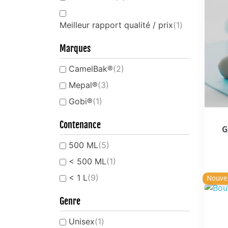
Meilleur rapport qualité / prix
(1)
Marques
CamelBak®
(2)
Mepal®
(3)
Gobi®
(1)
Contenance
G
500 ML
(5)
< 500 ML
(1)
< 1 L
(9)
Nouve
Genre
Unisex
(1)