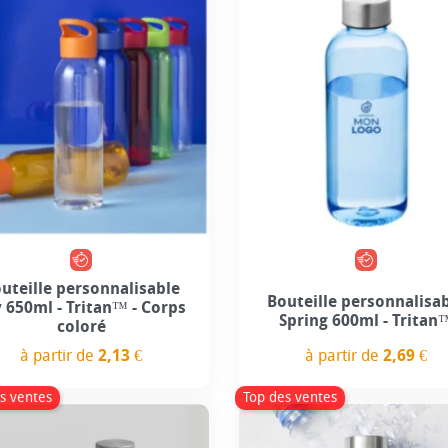
+2
uteille personnalisable
Bouteille personnalisa
 650ml - Tritan™ - Corps
Spring 600ml - Tritan
coloré
à partir de
2,69 €
à partir de
2,13 €
Prix
Prix
s ventes
Top des ventes