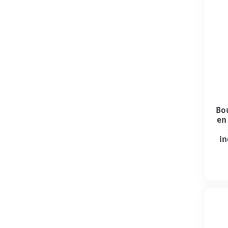
Bou
en
in