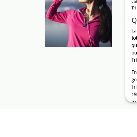
vo
Tr
Q
La
to
qu
ou
Tr
En
go
Tr
ré
ex
lo
vi
pe