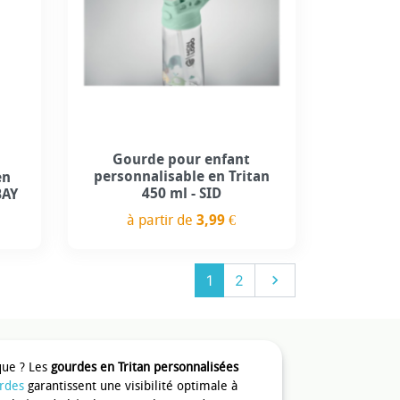
Gourde pour enfant
personnalisable en Tritan
en
450 ml - SID
BAY
à partir de
3,99 €
Prix
Suivant
1
2

que ? Les
gourdes en Tritan personnalisées
rdes
garantissent une visibilité optimale à