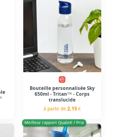
Bouteille personnalisée Sky
ble
650ml - Tritan™ - Corps
™
translucide
à partir de
2,15 €
Prix
Meilleur rapport Qualité / Prix