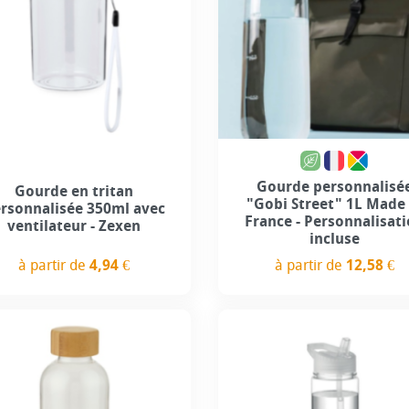
Personnalisation incl
+4
Gourde personnalisé
Gourde en tritan
"Gobi Street" 1L Made 
rsonnalisée 350ml avec
France - Personnalisat
ventilateur - Zexen
incluse
à partir de
4,94 €
à partir de
12,58 €
Prix
Prix