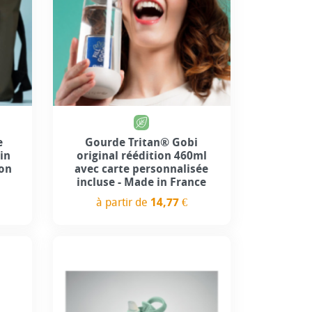
use
Personnalisation incluse
+4
e
Gourde Tritan® Gobi
in
original réédition 460ml
ion
avec carte personnalisée
incluse - Made in France
à partir de
14,77 €
Prix