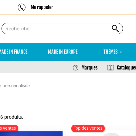
Me rappeler
MADE IN FRANCE
MADE IN EUROPE
THÈMES
Marques
Catalogue
n personnalisée
26 produits.
s ventes
Top des ventes