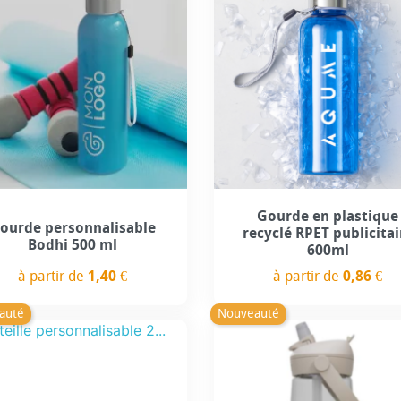
+4
Gourde en plastique
ourde personnalisable
recyclé RPET publicitai
Bodhi 500 ml
600ml
à partir de
1,40 €
à partir de
0,86 €
Prix
Prix
auté
Nouveauté