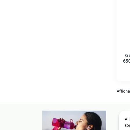
Go
650
Afficha
A 
son