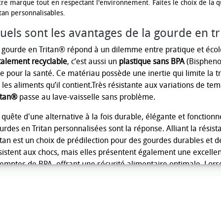
tre marque tout en respectant l'environnement. Faites le choix de la qu
itan personnalisables.
uels sont les avantages de la gourde en tri
 gourde en Tritan® répond à un dilemme entre pratique et écolo
talement recyclable
, c’est aussi un
plastique sans BPA
(Bisphenol
e pour la santé. Ce matériau possède une inertie qui limite la t
 les aliments qu’il contient.Très résistante aux variations de te
itan®
passe au lave-vaisselle sans problème.
 quête d'une alternative à la fois durable, élégante et fonctionn
urdes en Tritan personnalisées sont la réponse. Alliant la résist
itan est un choix de prédilection pour des gourdes durables et 
sistent aux chocs, mais elles présentent également une excellent
emptes de BPA, offrant une sécurité alimentaire optimale. Lors
go ou votre message, ces gourdes se transforment en un outil d
sibilité de votre marque de manière efficace et écologique. En 
rsonnalisées, vous faites un choix responsable et judicieux po