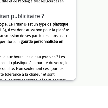
alité et de l'écologie avec les gourdes en
tan publicitaire ?
gie. Le Tritan® est un type de
plastique
-A), il est donc aussi bon pour la planète
ransmission de ses particules dans l’eau
mpérature, la
gourde personnalisée en
elle aux bouteilles d'eau jetables ? Les
ance du plastique à la pureté du verre, le
de qualité. Non seulement ces gourdes
e tolérance à la chaleur et sont
qu'elles sont personnalisées avec votre
e marketing puissant, augmentant la
optant pour des gourdes en Tritan
ur votre marque et l'environnement.