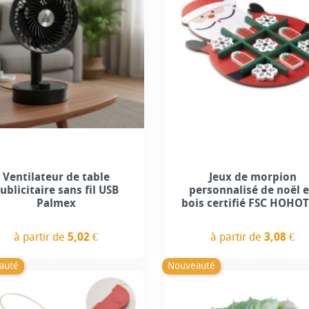
Ventilateur de table
Jeux de morpion
ublicitaire sans fil USB
personnalisé de noël 
Palmex
bois certifié FSC HOHO
à partir de
5,02 €
à partir de
3,08 €
Prix
Prix
auté
Nouveauté