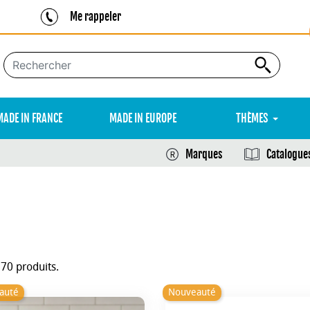
Me rappeler
MADE IN FRANCE
MADE IN EUROPE
THÈMES
Marques
Catalogue
170 produits.
auté
Nouveauté