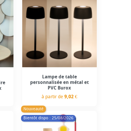
Lampe de table
personnalisée en métal et
ire
PVC Burox
x
à partir de
9,02 €
Prix
Nouveauté
Bientôt dispo : 25/08/2026