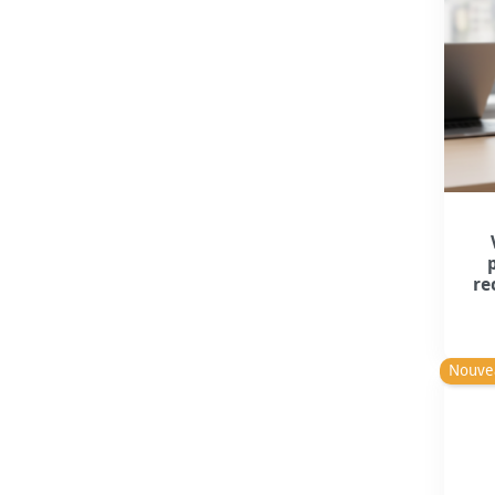
re
Nouve