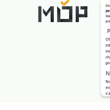
Des
pe
da
pub
P
Of
in
in
ch
pr
N
No
es
s'
Ho