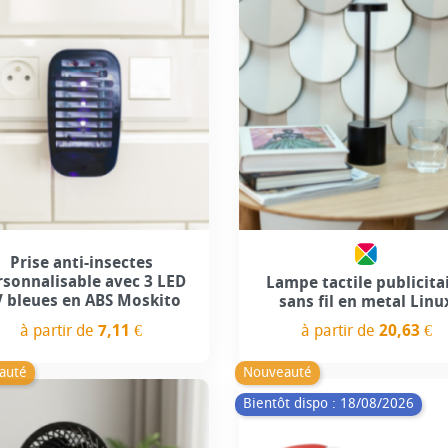
Prise anti-insectes
rsonnalisable avec 3 LED
Lampe tactile publicita
 bleues en ABS Moskito
sans fil en metal Linu
à partir de
7,11 €
à partir de
20,63 €
Prix
Prix
auté
Nouveauté
Bientôt dispo : 18/08/2026