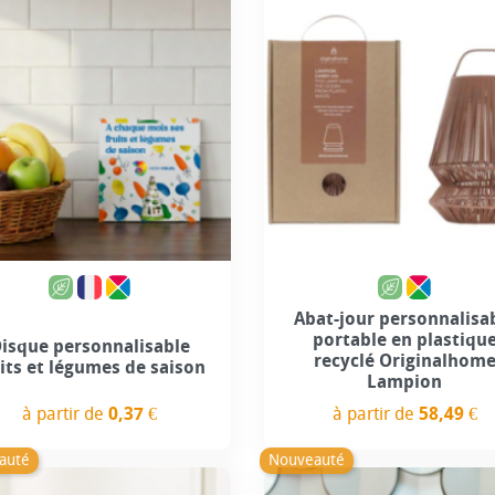
Abat-jour personnalisa
portable en plastiqu
isque personnalisable
recyclé Originalhom
uits et légumes de saison
Lampion
à partir de
0,37 €
à partir de
58,49 €
Prix
Prix
auté
Nouveauté