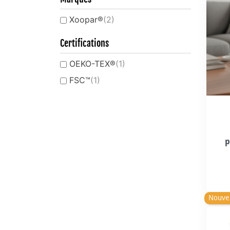
Xoopar®
(2)
Certifications
OEKO-TEX®
(1)
FSC™
(1)
p
Nouve