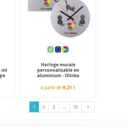
Personnalisation incluse
Horloge murale
0 ml
personnalisable en
ope
aluminium - Olinka
à partir de
9,21 €
Prix
Suivant
1
2
3
…
10
