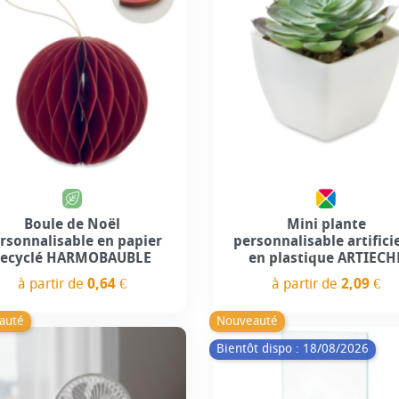
Boule de Noël
Mini plante
rsonnalisable en papier
personnalisable artifici
recyclé HARMOBAUBLE
en plastique ARTIECH
à partir de
0,64 €
à partir de
2,09 €
Prix
Prix
auté
Nouveauté
Bientôt dispo : 18/08/2026