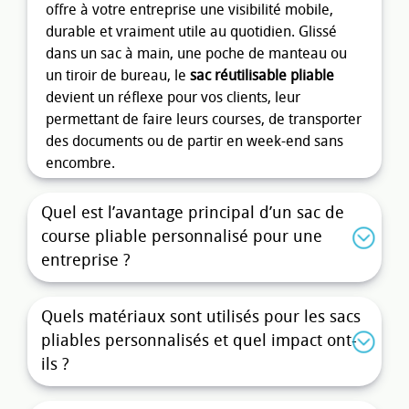
offre à votre entreprise une visibilité mobile,
durable et vraiment utile au quotidien. Glissé
dans un sac à main, une poche de manteau ou
un tiroir de bureau, le
sac réutilisable pliable
devient un réflexe pour vos clients, leur
permettant de faire leurs courses, de transporter
des documents ou de partir en week-end sans
encombre.
Personnalisé à votre image avec votre
logo,
Quel est l’avantage principal d’un sac de
slogan ou charte graphique
, ce sac promotionnel
course pliable personnalisé pour une
allie efficacité publicitaire et engagement éco-
entreprise ?
responsable. Il se positionne comme un support
idéal pour vos campagnes marketing, salons
professionnels, événements d'entreprise ou
Quels matériaux sont utilisés pour les sacs
actions de fidélisation.
pliables personnalisés et quel impact ont-
ils ?
Pourquoi choisir un sac de
courses pliable publicitaire ?