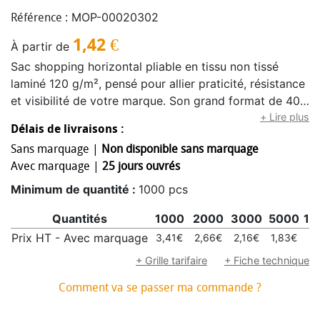
MOP-00020302
Référence :
1,42
€
À partir de
Sac shopping horizontal pliable en tissu non tissé
laminé 120 g/m², pensé pour allier praticité, résistance
et visibilité de votre marque. Son grand format de 40
x 35 x 20 cm offre une belle capacité de rangement,
+ Lire plus
Délais de livraisons :
tandis que ses longues poignées de 55 cm et 2,5 cm
Sans marquage |
Non disponible sans marquage
de largeur assurent un porté confortable au quotidien.
Avec marquage |
25 jours ouvrés
Personnalisez les poignées en choisissant parmi nos
couleurs standard ou en nous transmettant votre
Minimum de quantité :
1000 pcs
référence PMS : nous sélectionnerons la teinte
Quantités
1000
2000
3000
5000
10
disponible la plus proche de votre demande. Pour les
sacs laminés, le tissu de base est blanc et l’impression
Prix HT - Avec marquage
3,41€
2,66€
2,16€
1,83€
1,
est facturée par couleur, avec un maximum de 5
+ Grille tarifaire
+ Fiche technique
couleurs. Une impression quadri combinée à 1 couleur
Comment va se passer ma commande ?
PMS pour votre logo est également possible pour un
rendu encore plus impactant. Veuillez noter que les