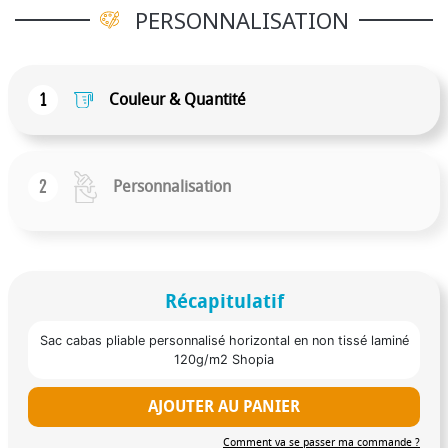
frais liés à l’échantillon de préproduction optionnel
PERSONNALISATION
sont non remboursables. Toute modification ou
annulation du design après la réalisation de
l’échantillon entraînera des frais minimums de 125 €
1
Couleur & Quantité
par couleur pour les sacs laminés, en raison des coûts
de fabrication des plaques d’impression.
2
Personnalisation
Récapitulatif
Sac cabas pliable personnalisé horizontal en non tissé laminé
120g/m2 Shopia
AJOUTER AU PANIER
Comment va se passer ma commande ?