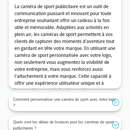
La caméra de sport publicitaire est un outil de
communication puissant et innovant pour toute
entreprise souhaitant offrir un cadeau à la fois
utile et mémorable. Adaptées aux activités en
plein air, les caméras de sport permettent à vos
clients de capturer des moments d'aventure tout
en gardant en tête votre marque. En utilisant une
caméra de sport personnalisée avec votre logo,
non seulement vous augmentez la visibilité de
votre entreprise, mais vous renforcez aussi
l'attachement à votre marque. Cette capacité à
offrir une expérience utilisateur unique et à
haute valeur ajoutée fait de cet objet un
excellent choix pour toute campagne marketing.
Comment personnaliser une caméra de sport avec notre logo
?
Les avantages d'une caméra de
sport publicitaire
Quels sont les délais de livraison pour les caméras de sport
Les caméras de sport publicitaires présentent de
publicitaires ?