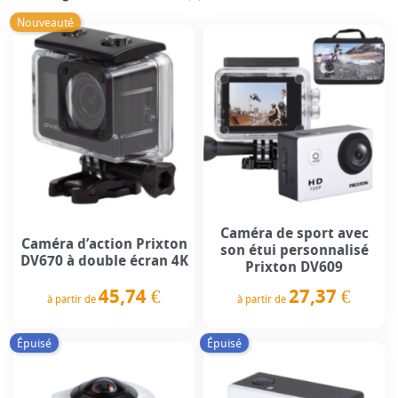
Nouveauté
Caméra de sport avec
Caméra d’action Prixton
son étui personnalisé
DV670 à double écran 4K
Prixton DV609
45,74 €
27,37 €
à partir de
à partir de
Prix
Prix
Épuisé
Épuisé