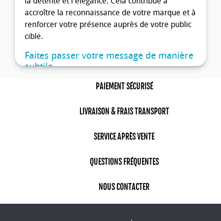
la détente et l'élégance. Cela contribue à
accroître la reconnaissance de votre marque et à
renforcer votre présence auprès de votre public
cible.
Faites passer votre message de manière
subtile
Avec un peignoir personnalisé, vous pouvez
PAIEMENT SÉCURISÉ
communiquer votre message de manière subtile
et efficace. En choisissant des couleurs, des
LIVRAISON & FRAIS TRANSPORT
motifs ou des messages qui reflètent les valeurs
et les objectifs de votre entreprise, vous créez un
SERVICE APRÈS VENTE
support publicitaire discret mais impactant. Vos
clients et partenaires se sentiront privilégiés en
QUESTIONS FRÉQUENTES
recevant un cadeau utile et esthétique, tout en
étant exposés à votre message promotionnel.
NOUS CONTACTER
Offrez un cadeau d'entreprise unique et
apprécié