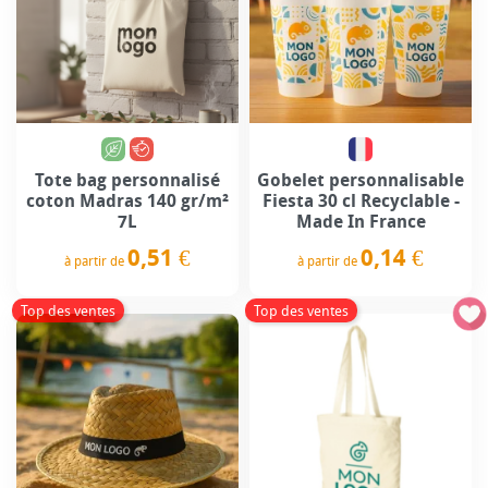
Tote bag personnalisé
Gobelet personnalisable
coton Madras 140 gr/m²
Fiesta 30 cl Recyclable -
7L
Made In France
0,51 €
0,14 €
à partir de
à partir de
Prix
Prix
Top des ventes
Top des ventes