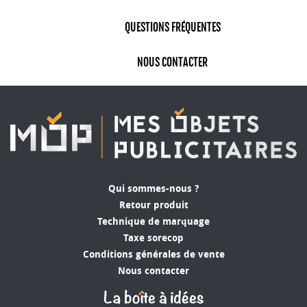
un punch ou pour les fins de soirée où il est
préférable de ne pas danser avec le service en
QUESTIONS FRÉQUENTES
cristal…
NOUS CONTACTER
Les lunettes de soleil sont des cadeaux pas chers
qui personnalisés discrètement aux noms des
mariés, prennent immédiatement une valeur
sentimentale.
Les
miroirs de poche personnalisés
sont des
petits présents élégants qui se glisseront
aisément dans le sac à main de vos invité.
Qui sommes-nous ?
Retour produit
Les bougies parfumées, les gourmandises et les
Technique de marquage
douceurs restent des incontournables qui feront
Taxe sorecop
toujours plaisir.
Conditions générales de vente
Les goûts et les couleurs sont tellement
Nous contacter
différents, choisissez parmi notre gamme
d’articles pas cher mais chic, celui qui vous