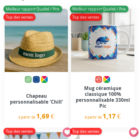
Meilleur rapport Qualité / Prix
Meilleur rapport Qualité / Prix
Top des ventes
Top des ventes
Mug céramique
classique 100%
Chapeau
personnalisable 330ml
personnalisable 'Chill'
Pic
1,69 €
1,17 €
à partir de
à partir de
Prix
Prix
Top des ventes
Top des ventes