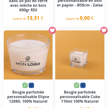
personnalisable en bois
dans un pot en verre
et papier - Ø58cm - Zalea
avec mèche en bois
600gr RIU
13,31 €
0,00 €
à partir de
à partir de
Prix
Prix
Bougie parfumée
Bougie parfumée
personnalisable Elipse
personnalisable Cube
120ML 100% Naturel
110ml 100% Naturel