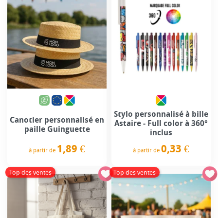
Stylo personnalisé à bille
Canotier personnalisé en
Astaire - Full color à 360°
paille Guinguette
inclus
1,89 €
0,33 €
à partir de
à partir de
Prix
Prix
Top des ventes
Top des ventes