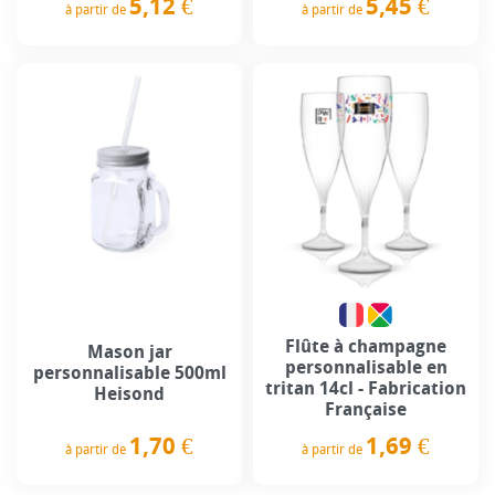
5,12 €
5,45 €
à partir de
à partir de
Prix
Prix
Flûte à champagne
Mason jar
personnalisable en
personnalisable 500ml
tritan 14cl - Fabrication
Heisond
Française
1,70 €
1,69 €
à partir de
à partir de
Prix
Prix