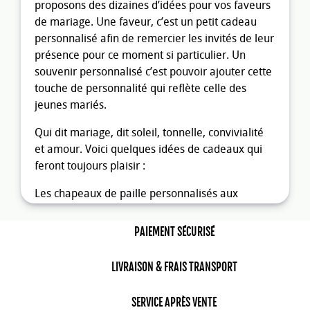
proposons des dizaines d’idées pour vos faveurs
de mariage. Une faveur, c’est un petit cadeau
personnalisé afin de remercier les invités de leur
présence pour ce moment si particulier. Un
souvenir personnalisé c’est pouvoir ajouter cette
touche de personnalité qui reflète celle des
jeunes mariés.
Qui dit mariage, dit soleil, tonnelle, convivialité
et amour. Voici quelques idées de cadeaux qui
feront toujours plaisir :
Les chapeaux de paille personnalisés aux
couleurs de votre réception sont des cadeaux
originaux qui protégeront avec allure vos invités
PAIEMENT SÉCURISÉ
du soleil.
LIVRAISON & FRAIS TRANSPORT
Les
gobelets mariage personnalisés
sont des
produits avec une grande surface de
SERVICE APRÈS VENTE
personnalisation qui seront très utiles pour servir