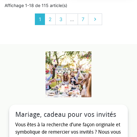
Affichage 1-18 de 115 article(s)
Suivant
1
2
3
…
7

Mariage, cadeau pour vos invités
Vous êtes à la recherche d’une façon originale et
symbolique de remercier vos invités ? Nous vous