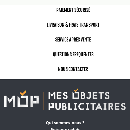
stratégique de goodies peut capter l'attention
des médias et créer un impact mémorable.
PAIEMENT SÉCURISÉ
Quels goodies choisir pour un
LIVRAISON & FRAIS TRANSPORT
festival réussi ?
Le choix des
goodies pour un festival
dépend du
SERVICE APRÈS VENTE
public cible et de la thématique de votre
événement. Des objets pratiques comme des
QUESTIONS FRÉQUENTES
tote bags, des bracelets en tissu, ou des gobelets
réutilisables sont incontournables pour un
NOUS CONTACTER
festival écoresponsable
. En revanche, si votre
public est plus jeune, des articles technologiques
comme des porte-clés connectés ou des
chargeurs portables peuvent être très appréciés.
Quel que soit le choix, optez pour des produits
de qualité qui seront utilisés fréquemment,
maximisant ainsi leur visibilité et l'impact
publicitaire. Personnaliser vos goodies avec un
Qui sommes-nous ?
logo ou un slogan en vue est indispensable pour
Retour produit