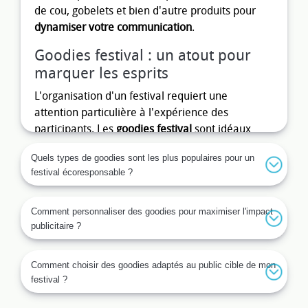
de cou, gobelets et bien d'autre produits pour
dynamiser votre communication
.
Goodies festival : un atout pour
marquer les esprits
L'organisation d'un festival requiert une
attention particulière à l'expérience des
participants. Les
goodies festival
sont idéaux
pour laisser une empreinte durable de votre
Quels types de goodies sont les plus populaires pour un
événement. En distribuant des objets
festival écoresponsable ?
promotionnels judicieusement choisis et
personnalisés à l'effigie de votre festival, vous
assurez non seulement une portée de votre
Comment personnaliser des goodies pour maximiser l'impact
publicitaire ?
image bien au-delà de l'événement, mais aussi
un souvenir tangible pour les festivaliers. De
plus, ces objets de communication renforcent la
Comment choisir des goodies adaptés au public cible de mon
notoriété et le sentiment d'appartenance à votre
festival ?
marque ou à votre événement. Un choix varié et