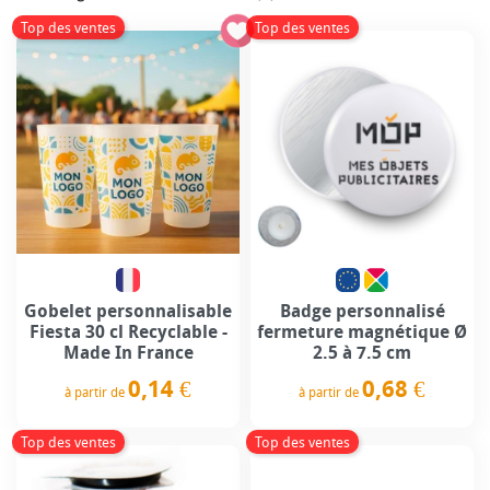
Top des ventes
Top des ventes
Gobelet personnalisable
Badge personnalisé
Fiesta 30 cl Recyclable -
fermeture magnétique Ø
Made In France
2.5 à 7.5 cm
0,14 €
0,68 €
à partir de
à partir de
Prix
Prix
Top des ventes
Top des ventes