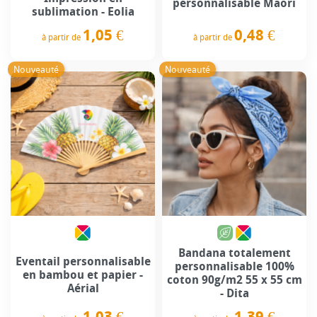
personnalisable Maori
sublimation - Eolia
0,48 €
1,05 €
à partir de
à partir de
Prix
Prix
Nouveauté
Nouveauté
Bandana totalement
Eventail personnalisable
personnalisable 100%
en bambou et papier -
coton 90g/m2 55 x 55 cm
Aérial
- Dita
1,03 €
1,39 €