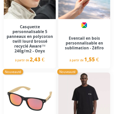
Casquette
personnalisable 5
panneaux en polycoton
Eventail en bois
twill lourd brossé
personnalisable en
recyclé Aware™
sublimation - Zéfiro
240g/m2 - Onyx
1,55 €
2,43 €
à partir de
à partir de
Prix
Prix
Nouveauté
Nouveauté