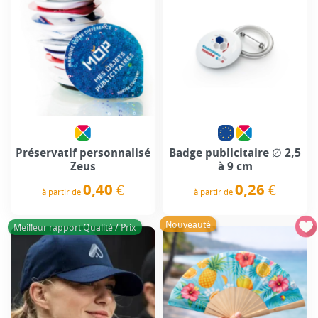
Préservatif personnalisé
Badge publicitaire ∅ 2,5
Zeus
à 9 cm
0,40 €
0,26 €
à partir de
à partir de
Prix
Prix
Nouveauté
Meilleur rapport Qualité / Prix