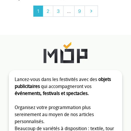
Suivant
1
2
3
…
9

Lancez-vous dans les festivités avec des
objets
publicitaires
qui accompagneront vos
événements, festivals et spectacles.
Organisez votre programmation plus
sereinement au moyen de nos articles
personnalisés.
Beaucoup de variétés à disposition : textile, tour