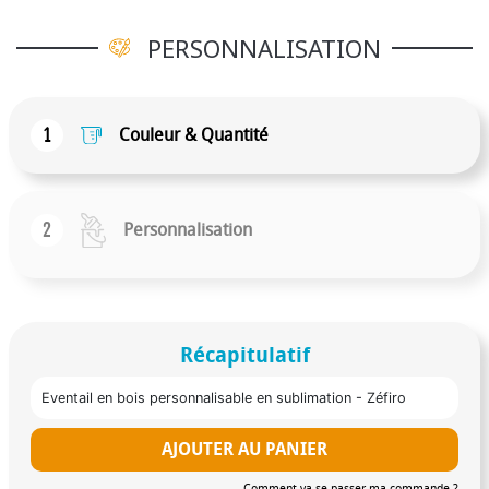
une adresse située dans le pays où votre entreprise
est enregistrée chez nous (hors pays non européens et
PERSONNALISATION
territoires non continentaux). Toute modification du
design ou annulation de commande entraînera des
frais supplémentaires. Les délais de livraison
1
Couleur & Quantité
dépendent de la capacité de production et des
périodes de congés des fournisseurs. Cet article est
conforme à l’ensemble des réglementations de sécurité
en vigueur. Logo supplémentaire en tampographie une
2
Personnalisation
ou deux couleur disponible sur demande à partir de
1000 pièces.
Récapitulatif
Eventail en bois personnalisable en sublimation - Zéfiro
AJOUTER AU PANIER
Comment va se passer ma commande ?