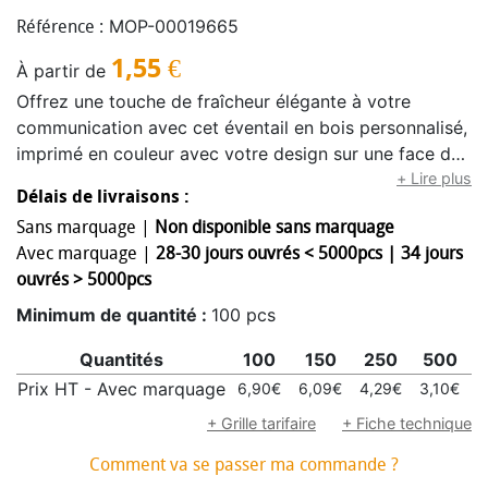
MOP-00019665
Référence :
1,55
€
À partir de
Offrez une touche de fraîcheur élégante à votre
communication avec cet éventail en bois personnalisé,
imprimé en couleur avec votre design sur une face du
tissu blanc en polyester 210T. Léger, résistant et
+ Lire plus
Délais de livraisons :
agréable à utiliser, il se compose de 14 baleines en
Sans marquage |
Non disponible sans marquage
bois et de 2 embouts assortis, eux aussi
Avec marquage |
28-30 jours ouvrés < 5000pcs | 34 jours
personnalisables avec votre logo pour une visibilité
ouvrés > 5000pcs
maximale jusque dans les moindres détails. Véritable
support publicitaire utile et original, cet éventail
Minimum de quantité :
100 pcs
promotionnel accompagne votre public au quotidien
Quantités
100
150
250
500
1
tout en mettant en avant votre marque et votre
message de façon raffinée et mémorable. Avec ses
Prix HT - Avec marquage
6,90€
6,09€
4,29€
3,10€
2
dimensions idéales de 23 x 42 cm une fois ouvert, il
+ Grille tarifaire
+ Fiche technique
offre une belle surface d’expression tout en restant
Comment va se passer ma commande ?
facile à transporter. Les prix incluent la livraison vers