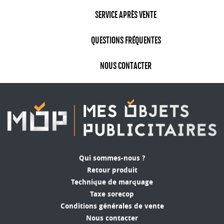
professionnels, un support ordinateur portable
SERVICE APRÈS VENTE
avec votre logo peut se transformer en un
excellent outil de publicité, attirant l'attention et
suscitant l'intérêt de potentiels clients ou
QUESTIONS FRÉQUENTES
collaborateurs.
NOUS CONTACTER
Trouvez votre support ordinateur
portable personnalisé sur
mesobjetspublicitaires.com
MesObjetsPublicitaires.com propose une large
gamme de supports pour ordinateurs portables
qui peuvent être personnalisés selon vos
besoins. Avec plus de 30 ans d'expérience dans
Qui sommes-nous ?
l'objet publicitaire, MOP vous garantit des
Retour produit
produits de qualité, adaptés à vos attentes et à
Technique de marquage
celles de votre clientèle. Que ce soit pour un
Taxe sorecop
événement, un cadeau d'entreprise ou tout
Conditions générales de vente
simplement pour équiper vos bureaux, notre
Nous contacter
sélection de supports pour ordinateurs portables