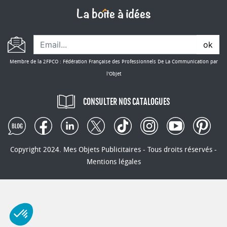
vous offre des possibilités inépuisables pour
améliorer
votre communication par l'objet
.
Explorez notre gamme dès maintenant et
ok
découvrez comment un support ordinateur
portable personnalisé peut devenir un atout
Membre de la 2FPCO : Fédération Française des Professionnels De La Communication par
majeur pour votre stratégie de marketing.
l'Objet
CONSULTER NOS CATALOGUES
Copyright 2024. Mes Objets Publicitaires - Tous droits réservés -
Mentions légales