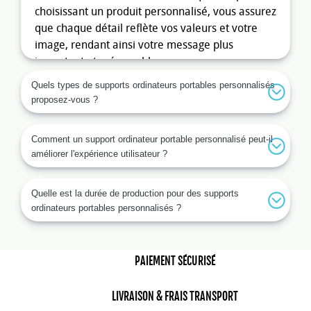
choisissant un produit personnalisé, vous assurez
que chaque détail reflète vos valeurs et votre
image, rendant ainsi votre message plus
impactant et mémorable.
Quels types de supports ordinateurs portables personnalisés
Avantages des supports
proposez-vous ?
ordinateurs portables
personnalisés pour les entreprises
Comment un support ordinateur portable personnalisé peut-il
Les entreprises bénéficient de nombreux
améliorer l'expérience utilisateur ?
avantages en optant pour des supports
ordinateurs portables personnalisés. En effet, ces
Quelle est la durée de production pour des supports
produits permettent d'augmenter la notoriété de
ordinateurs portables personnalisés ?
votre marque de manière subtile. Offrir des
supports ergonomiques et fonctionnels à vos
collaborateurs ou partenaires améliore leur
PAIEMENT SÉCURISÉ
expérience utilisateur tout en renforçant leur
sentiment d'appartenance à votre entreprise. De
LIVRAISON & FRAIS TRANSPORT
plus, lors d'événements ou de salons