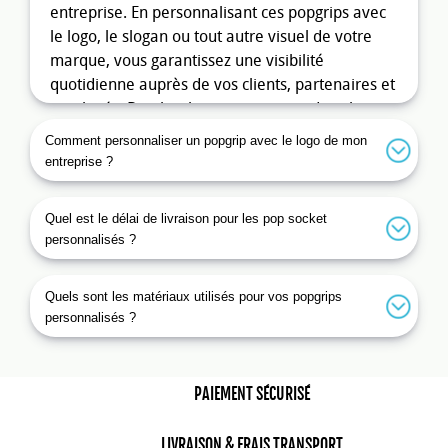
entreprise. En personnalisant ces popgrips avec
le logo, le slogan ou tout autre visuel de votre
marque, vous garantissez une visibilité
quotidienne auprès de vos clients, partenaires et
employés. De plus, les popgrips sont des objets
tendances et appréciés par un large public, ce
Comment personnaliser un popgrip avec le logo de mon
qui renforce votre image de marque et votre
entreprise ?
présence dans l'esprit des utilisateurs.
Les avantages du pop socket
Quel est le délai de livraison pour les pop socket
personnalisés ?
personnalisé pour vos
événements et campagnes
promotionnelles
Quels sont les matériaux utilisés pour vos popgrips
personnalisés ?
Lors de salons, foires, conférences ou tout autre
événement professionnel, offrir un
popgrip
personnalisé
attire l'attention et crée une
PAIEMENT SÉCURISÉ
interaction positive avec les visiteurs. Il s'agit
d'un objet publicitaire qui n'est pas seulement
LIVRAISON & FRAIS TRANSPORT