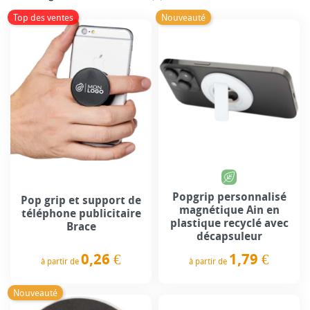
Top des ventes
Nouveauté
Popgrip personnalisé
Pop grip et support de
magnétique Ain en
téléphone publicitaire
plastique recyclé avec
Brace
décapsuleur
0,26 €
1,79 €
à partir de
à partir de
Prix
Prix
Nouveauté