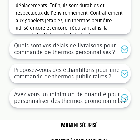
déplacements. Enfin, ils sont durables et
respectueux de l'environnement. Contrairement
aux gobelets jetables, un thermos peut être
utilisé encore et encore, réduisant ainsi la
quantité de déchets générés. Le thermos
promotionnel s’impose comme un outil de
Quels sont vos délais de livraisons pour
communication durable et impactant. Offrir un
commande de thermos personnalisés ?
thermos publicitaire à vos clients, collaborateurs
ou prospects, c’est associer votre image à un
Proposez-vous des échantillons pour une
objet :
commande de thermos publicitaires ?
Utile au quotidien
, aussi bien au bureau qu’en
déplacement
Avez-vous un minimum de quantité pour
personnaliser des thermos promotionnels ?
Visible durablement
, grâce à un usage régulier
Écoresponsable
, puisqu’il remplace les gobelets
PAIEMENT SÉCURISÉ
à usage unique
Polyvalent
, adapté aux univers pro, sport, loisirs