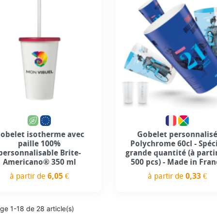
obelet isotherme avec
Gobelet personnalis
paille 100%
Polychrome 60cl - Spéc
personnalisable Brite-
grande quantité (à parti
Americano® 350 ml
500 pcs) - Made in Fran
à partir de
6,05 €
à partir de
0,33 €
Prix
Prix
ge 1-18 de 28 article(s)