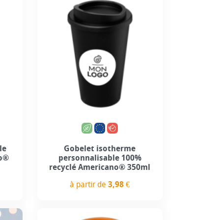
5
+3
le
Gobelet isotherme
no®
personnalisable 100%
recyclé Americano® 350ml
à partir de
3,98 €
Prix