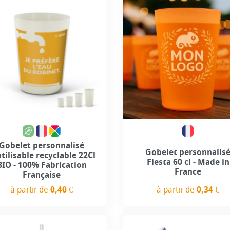
+3
Gobelet personnalisé
Gobelet personnalis
tilisable recyclable 22Cl
Fiesta 60 cl - Made in
BIO - 100% Fabrication
France
Française
à partir de
0,34 €
à partir de
0,40 €
Prix
Prix