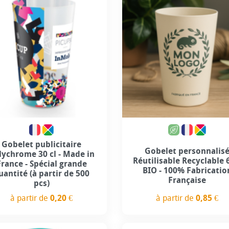
Gobelet publicitaire
Gobelet personnalis
lychrome 30 cl - Made in
Réutilisable Recyclable 
France - Spécial grande
BIO - 100% Fabricatio
uantité (à partir de 500
Française
pcs)
à partir de
0,85 €
à partir de
0,20 €
Prix
Prix