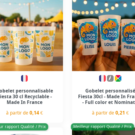
+9
obelet personnalisable
Gobelet personnalis
iesta 30 cl Recyclable -
Fiesta 30cl - Made In Fr
Made In France
- Full color et Nominat
à partir de
0,14 €
à partir de
0,21 €
Prix
Prix
ur rapport Qualité / Prix
Meilleur rapport Qualité / Prix