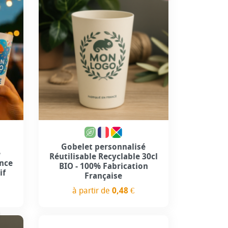
Gobelet personnalisé
é
Réutilisable Recyclable 30cl
ance
BIO - 100% Fabrication
if
Française
à partir de
0,48 €
Prix