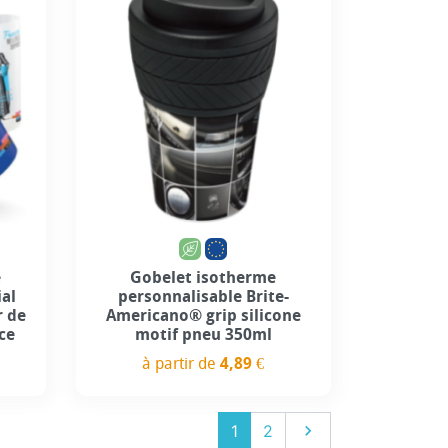
+7
é
Gobelet isotherme
ial
personnalisable Brite-
r de
Americano® grip silicone
ce
motif pneu 350ml
à partir de
4,89 €
Prix
Suivant
1
2
