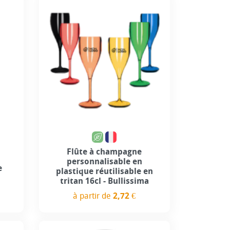
+1
Flûte à champagne
personnalisable en
e
plastique réutilisable en
l
tritan 16cl - Bullissima
à partir de
2,72 €
Prix