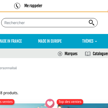
Me rappeler
MADE IN FRANCE
MADE IN EUROPE
THÈMES
Marques
Catalogue
ersonnalisé
28 produits.
s ventes
Top des ventes