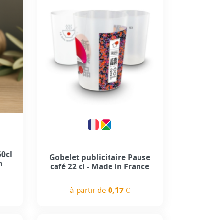
é
60cl
Gobelet publicitaire Pause
n
café 22 cl - Made in France
à partir de
0,17 €
Prix