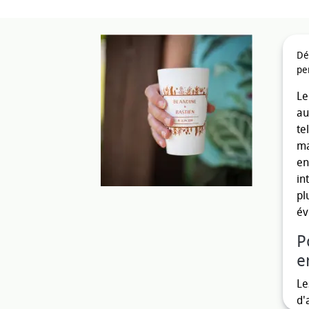
Dé
pe
Le
au
te
ma
en
in
pl
év
P
e
Le
d'