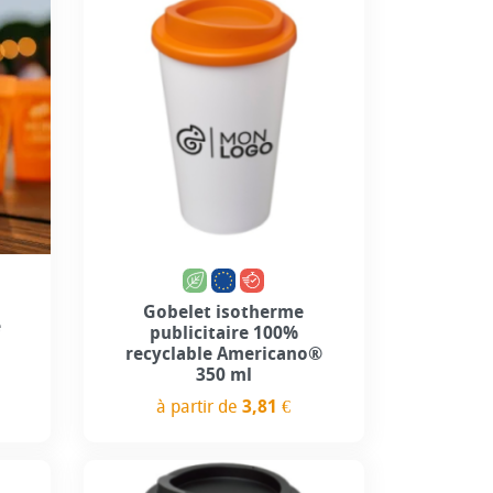
+5
Gobelet isotherme
é
publicitaire 100%
recyclable Americano®
350 ml
à partir de
3,81 €
Prix