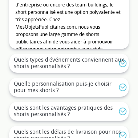
d'entreprise ou encore des team buildings, le
short personnalisé est une option polyvalente et
très appréciée. Chez
MesObjetsPublicitaires.com, nous vous
proposons une large gamme de shorts
publicitaires afin de vous aider à promouvoir
efficacement votre entreprise avec style.
Quels types d'événements conviennent aux
Les avantages de choisir un short
shorts personnalisés ?
personnalisé pour votre
entreprise
Quelle personnalisation puis-je choisir
Opter pour un
short promotionnel
présente de
pour mes shorts ?
nombreux avantages. D'abord, ce type de
vêtement est très apprécié pour son côté
Quels sont les avantages pratiques des
pratique et son confort, ce qui assure une
shorts personnalisés ?
utilisation fréquente et visible par vos clients. En
outre, il contribue à renforcer la cohésion
Quels sont les délais de livraison pour nos
d'équipe au sein de votre entreprise, en offrant à