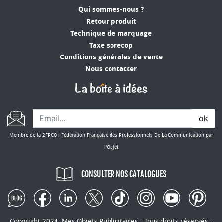
modèles sportifs ou plus décontractés, notre
Qui sommes-nous ?
gamme saura satisfaire vos besoins. Nos shorts
Retour produit
sont disponibles en différentes tailles, matériaux
Technique de marquage
et couleurs afin de vous offrir un maximum de
Taxe sorecop
choix pour personnaliser au mieux votre produit.
Conditions générales de vente
Venez découvrir toutes nos options sur notre site
Nous contacter
et donnez à votre communication par l'objet un
nouvel élan avec des shorts à l'image de votre
entreprise. Simplifiez votre démarche de
personnalisation et profitez de notre expertise
ok
pour obtenir des produits de qualité, à des prix
Membre de la 2FPCO : Fédération Française des Professionnels De La Communication par
compétitifs.
l'Objet
CONSULTER NOS CATALOGUES
Copyright 2024. Mes Objets Publicitaires - Tous droits réservés -