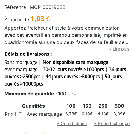
MOP-00019688
Référence :
1,03
€
À partir de
Apportez fraîcheur et style à votre communication
avec cet éventail en bambou personnalisé, imprimé en
quadrichromie sur une ou deux faces de sa feuille de
papier blanc de 80 g/m². Composé de 18 baleines en
+ Lire plus
Délais de livraisons :
bambou et de 2 embouts en bois, personnalisables
Sans marquage |
Non disponible sans marquage
eux aussi avec votre logo, cet éventail allie praticité et
Avec marquage |
30-32 jours ouvrés >1000pcs | 36 jours
visibilité maximale pour votre marque. Idéal comme
ouvrés >2500pcs | 44 jours ouvrés >5000pcs | 50 jours
support promotionnel, il offre à votre public une brise
ouvrés >10000pcs
agréable tout en mettant en valeur votre message de
manière élégante et originale. Ses dimensions de 21 x
Minimum de quantité :
100 pcs
38 cm assurent une belle surface d’expression tout en
Quantités
100
150
250
500
1
restant compact et facile à transporter. Les prix
incluent la livraison vers une adresse située dans le
Prix HT - Avec marquage
6,73€
6,19€
4,13€
3,09€
2
pays où votre entreprise est enregistrée chez nous
+ Grille tarifaire
+ Fiche technique
(hors pays non européens et territoires non