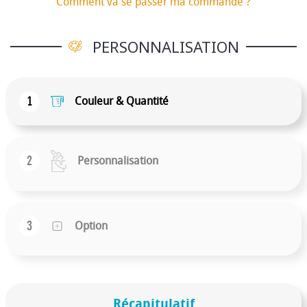
Comment va se passer ma commande ?
continentaux). Toute modification du design ou
annulation de commande entraînera des frais
supplémentaires. Les délais de livraison dépendent de
PERSONNALISATION
la capacité de production et des périodes de congés
des fournisseurs. Cet article respecte toutes les
réglementations de sécurité en vigueur. Logo une ou
1
Couleur & Quantité
deux couleur en tampographie sur le manche possible
sur demande à partir de 1000 pièces.
2
Personnalisation
3
Option
Récapitulatif