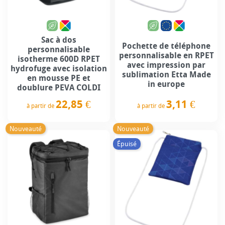
Sac à dos
Pochette de téléphone
personnalisable
personnalisable en RPET
isotherme 600D RPET
avec impression par
hydrofuge avec isolation
sublimation Etta Made
en mousse PE et
in europe
doublure PEVA COLDI
3,11 €
22,85 €
à partir de
à partir de
Prix
Prix
Nouveauté
Nouveauté
Épuisé