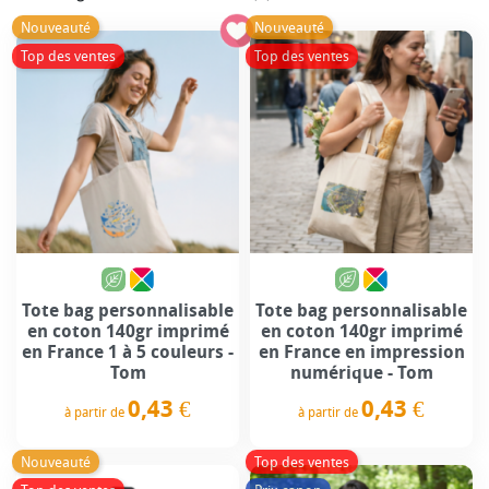
Nouveauté
Nouveauté
Top des ventes
Top des ventes
Tote bag personnalisable
Tote bag personnalisable
en coton 140gr imprimé
en coton 140gr imprimé
en France 1 à 5 couleurs -
en France en impression
Tom
numérique - Tom
0,43 €
0,43 €
à partir de
à partir de
Prix
Prix
Nouveauté
Top des ventes