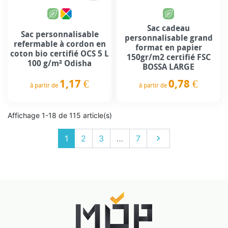
Sac cadeau
Sac personnalisable
personnalisable grand
refermable à cordon en
format en papier
coton bio certifié OCS 5 L
150gr/m2 certifié FSC
100 g/m² Odisha
BOSSA LARGE
1,17 €
0,78 €
à partir de
à partir de
Prix
Prix
Affichage 1-18 de 115 article(s)
Suivant
1
2
3
…
7
