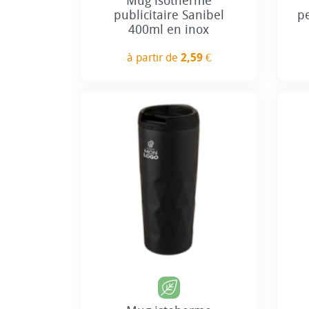
Mug isotherme
publicitaire Sanibel
p
400ml en inox
à partir de
2,59 €
Prix