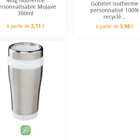
Mug isotherme
Gobelet isotherme
ersonnalisable Mojave
personnalisé 100%
300ml
recyclé...
à partir de
2,11 €
à partir de
3,98 €
Prix
Prix