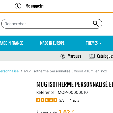
Me rappeler
MADE IN FRANCE
MADE IN EUROPE
THÈMES
Marques
Catalogue
ersonnalisé
Mug isotherme personnalisé Elwood 410ml en inox
MUG ISOTHERME PERSONNALISÉ E
MOP-00000010
Référence :
5
/
5
-
1
avis
2,02
€