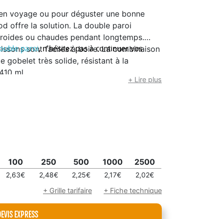
n en voyage ou pour déguster une bonne
d offre la solution. La double paroi
 froides ou chaudes pendant longtemps.
oissons sont faciles à boire. La combinaison
double paroi
, n'hésitez pas à continuer vos
e gobelet très solide, résistant à la
 410 ml.
+ Lire plus
100
250
500
1000
2500
2,63€
2,48€
2,25€
2,17€
2,02€
+ Grille tarifaire
+ Fiche technique
DEVIS EXPRESS