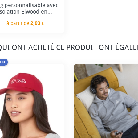
g personnalisable avec
isolation Elwood en...
à partir de
2,93 €
Prix
 QUI ONT ACHETÉ CE PRODUIT ONT ÉGAL
rix