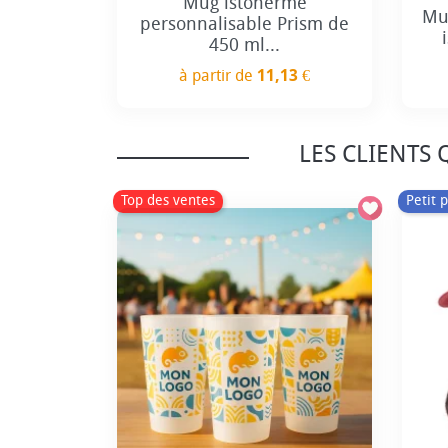
Mug istoherme
Mu
personnalisable Prism de
450 ml...
à partir de
11,13 €
Prix
LES CLIENTS
Top des ventes
Petit p