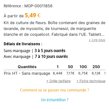
MOP-00011856
Référence :
5,49
€
À partir de
Kit de culture de fleurs. Boîte contenant des graines de
lavande, de myosotis, de tournesol, de marguerite
blanche et de coquelicot. Fabriqué dans l'UE. Tablette
de terreau incluse.
+ Lire plus
Délais de livraisons :
Sans marquage |
3 à 5 jours ouvrés
Avec marquage |
7 à 10 jours ouvrés
Quantités
1
50
100
250
5
Prix HT - Sans marquage
8,44€
7,17€
6,75€
6,12€
5,
+ Grille tarifaire
+ Fiche technique
Comment va se passer ma commande ?
Un échantillon ?