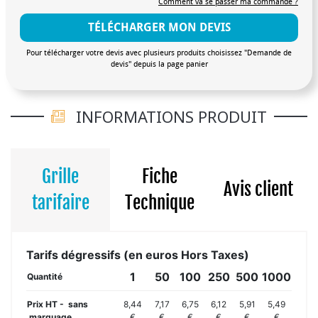
Comment va se passer ma commande ?
TÉLÉCHARGER MON DEVIS
Pour télécharger votre devis avec plusieurs produits choisissez "Demande de
devis" depuis la page panier
INFORMATIONS PRODUIT
Grille
Fiche
Avis client
tarifaire
Technique
Tarifs dégressifs (en euros Hors Taxes)
1
50
100
250
500
1000
Quantité
Prix HT - sans
8,44
7,17
6,75
6,12
5,91
5,49
marquage
€
€
€
€
€
€