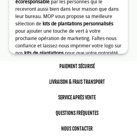
écoresponsable
par les personnes qui le
recevront aussi bien dans leur maison que dans
leur bureau. MOP vous propose sa meilleure
sélection de
kits de plantations personnalisés
pour ajouter une touche de vert à votre
prochaine opération de marketing. Faîtes-nous
confiance et laissez-nous imprimer votre logo sur
nos
kits de plantations
pour que votre notoriété
grandisse. Les bénéficiaires auront seulement
PAIEMENT SÉCURISÉ
besoin d'ajouter de l'eau et de l'amour pour les
voir pousser. Le
kit de plantation personnalisable
LIVRAISON & FRAIS TRANSPORT
est un objet publicitaire écologique faisant partie
de notre gamme de
plantes personnalisables
qui
peut être entièrement personnalisé avec votre
SERVICE APRÈS VENTE
logo ou votre
message publicitaire
. Ils sont
économiques en termes de budget et auront un
QUESTIONS FRÉQUENTES
impact durable pour votre entreprise sur le long
terme. Optez pour nos
kits de plantations
NOUS CONTACTER
publicitaires
et regardez votre entreprise se