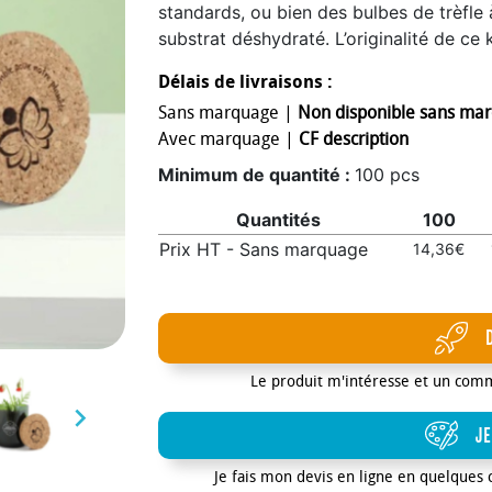
standards, ou bien des bulbes de trèfle
substrat déshydraté. L’originalité de ce 
pot, fabriqué à partir d’une bouteille de
Délais de livraisons :
plantes tout en offrant une seconde vie 
Sans marquage |
Non disponible sans ma
maturité, elles peuvent être transplanté
Avec marquage |
CF description
une troisième vie, toujours utile, grâce 
première fonction de bouteille. Le couve
Minimum de quantité :
100 pcs
gravure laser, idéal pour mettre en avan
Quantités
100
devient ainsi un support de communicati
les campagnes axées sur le bien-être, la
Prix HT - Sans marquage
14,36€
choix apprécié des entreprises engagé
favoriser la végétalisation de leur env
Format : Ø70 mm x H85 mm Bouchon li
par carton : 70ex Carton 60x40x25cm Po
DÉLAIS dès validation du BAT 100/250 
Le produit m'intéresse et un com
500/1000 ex : 4 semaines plus de 1000 

JE
Je fais mon devis en ligne en quelques 