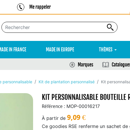
Me rappeler
MADE IN FRANCE
MADE IN EUROPE
THÈMES
Marques
Catalogue
e personnalisable
Kit de plantation personnalisé
Kit personnalis
KIT PERSONNALISABLE BOUTEILLE 
MOP-00016217
Référence :
9,09
€
À partir de
Ce goodies RSE renferme un sachet de g