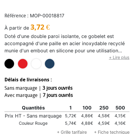
MOP-00018817
Référence :
3,72
€
À partir de
Doté d'une double paroi isolante, ce gobelet est
accompagné d'une paille en acier inoxydable recyclé
munie d'un embout en silicone pour une utilisation
confortable. La paroi intérieure est en plastique PP,
+ Lire plus
tandis que la paroi extérieure est en acier inoxydable
recyclé certifié RCS. Un couvercle coulissant en
plastique PS et ABS, associé à un revêtement mat,
Délais de livraisons :
confère au gobelet une finition élégante. Capacité :
Sans marquage |
3 jours ouvrés
480 ml.
Avec marquage |
7 jours ouvrés
Quantités
1
100
250
500
1
Prix HT - Sans marquage
5,72€
4,86€
4,58€
4,15€
4
Couleur Rouge
5,74€
4,88€
4,59€
4,16€
4
+ Grille tarifaire
+ Fiche technique