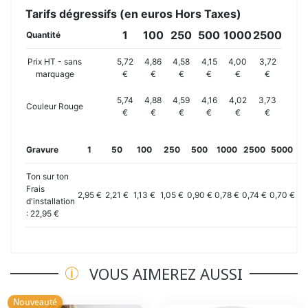
Tarifs dégressifs (en euros Hors Taxes)
1
100
250
500
1000
2500
Quantité
Prix HT - sans
5,72
4,86
4,58
4,15
4,00
3,72
marquage
€
€
€
€
€
€
5,74
4,88
4,59
4,16
4,02
3,73
Couleur Rouge
€
€
€
€
€
€
Gravure
1
50
100
250
500
1000
2500
5000
10
Ton sur ton
Frais
2,95 €
2,21 €
1,13 €
1,05 €
0,90 €
0,78 €
0,74 €
0,70 €
0,
d'installation
: 22,95 €
VOUS AIMEREZ AUSSI
Nouveauté