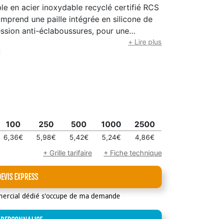
le en acier inoxydable recyclé certifié RCS
comprend une paille intégrée en silicone de
ession anti-éclaboussures, pour une
r. Ce gobelet convient également aux
+ Lire plus
 déconseillée). Pour laisser refroidir votre
la consommer. Capacité : 900 ml. Lavage à
100
250
500
1000
2500
6,36€
5,98€
5,42€
5,24€
4,86€
+ Grille tarifaire
+ Fiche technique
DEVIS EXPRESS
mercial dédié s'occupe de ma demande