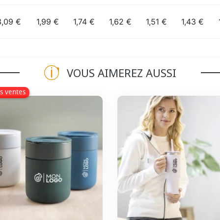
3,09 €
1,99 €
1,74 €
1,62 €
1,51 €
1,43 €
VOUS AIMEREZ AUSSI
s ventes