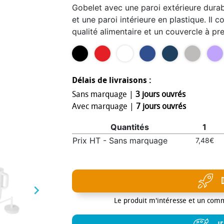
Gobelet avec une paroi extérieure durab
et une paroi intérieure en plastique. Il 
qualité alimentaire et un couvercle à pr
expérience de consommation en douceu
boissons chaudes (utilisation de la paille
boisson, retirez le couvercle avant de 
la main uniquement.
Délais de livraisons :
Sans marquage |
3 jours ouvrés
Avec marquage |
7 jours ouvrés
Quantités
1
Prix HT - Sans marquage
7,48€

Le produit m'intéresse et un com