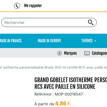
Me rappeler
MADE IN FRANCE
MADE IN EUROPE
THÈMES
Marques
Catalogue
t isotherme personnalisable Brady 900 ml certifié RCS avec paille en
GRAND GOBELET ISOTHERME PERSO
RCS AVEC PAILLE EN SILICONE
MOP-00016547
Référence :
4,86
€
À partir de