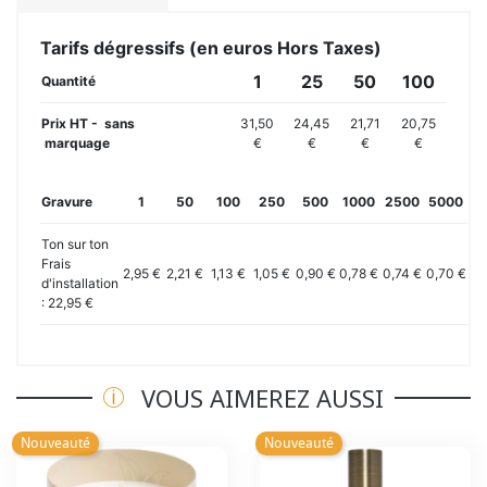
Tarifs dégressifs (en euros Hors Taxes)
1
25
50
100
Quantité
Prix HT - sans
31,50
24,45
21,71
20,75
marquage
€
€
€
€
Gravure
1
50
100
250
500
1000
2500
5000
10
Ton sur ton
Frais
2,95 €
2,21 €
1,13 €
1,05 €
0,90 €
0,78 €
0,74 €
0,70 €
0,
d'installation
: 22,95 €
VOUS AIMEREZ AUSSI
Nouveauté
Nouveauté