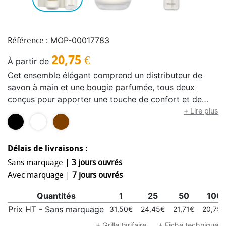
MOP-00017783
Référence :
20,75
€
À partir de
Cet ensemble élégant comprend un distributeur de
savon à main et une bougie parfumée, tous deux
conçus pour apporter une touche de confort et de
soin à votre routine quotidienne. Le savon pour les
+ Lire plus
mains est livré dans un flacon en verre de 250 ml avec
un distributeur à pompe et est biodégradable, sans
parabènes, huile de palme, PEG, SLS et SLES. La
Délais de livraisons :
bougie de 150 g est fabriquée à partir de cire de colza
Sans marquage |
3 jours ouvrés
à combustion propre qui se consume entièrement, afin
Avec marquage |
7 jours ouvrés
que vous puissiez réutiliser le pot. La bougie est
Quantités
1
25
50
100
disponible en 3 parfums différents : Echoes of
Kindness (floral vert), emballé dans une boîte blanche,
Prix HT - Sans marquage
31,50€
24,45€
21,71€
20,75€
Quiet Rebellion (ambre doux), emballé dans une boîte
+ Grille tarifaire
+ Fiche technique