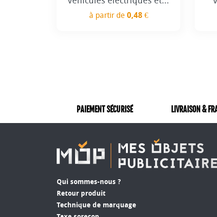
véhicules électriques et...
v
à partir de
0,48 €
Prix
PAIEMENT SÉCURISÉ
LIVRAISON & FR
Qui sommes-nous ?
Retour produit
Technique de marquage
Taxe sorecop