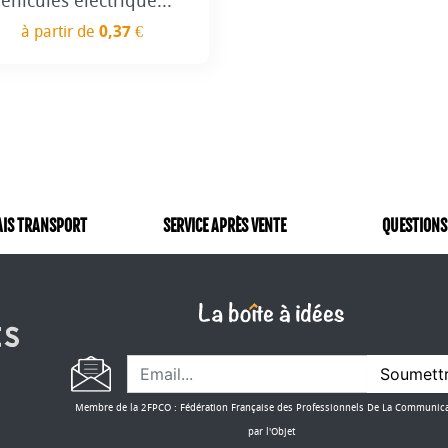
éhicules éléctrique...
à partir de
0,37 €
Prix
AIS TRANSPORT
SERVICE APRÈS VENTE
QUESTIONS
Soumett
Membre de la 2FPCO : Fédération Française des Professionnels De La Communic
par l'Objet