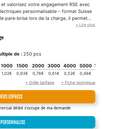
ge et valorisez votre engagement RSE avec
lectriques personnalisable – format Suisse
e pare-brise lors de la charge, il permet
charge, afin que l’utilisateur suivant sache
+ Lire plus
nible. Un outil simple et efficace pour
ge
dans les parkings d’entreprises,
u’un simple accessoire, ce disque est un
eflète vos valeurs environnementales. En
ltiple de :
250 pcs
re marque renforce son image d’acteur
1000
1500
2000
3000
4000
5000
10000
15000
électrique. Imprimé en quadri recto verso
vec vernis acrylique, ce disque offre une
1,02€
0,93€
0,76€
0,61€
0,52€
0,46€
0,40€
0,38€
que exemplaire est découpé, plié, œilleté et
+ Grille tarifaire
+ Fiche technique
. Fabriqué en France (Maine-et-Loire), il est
 dans une imprimerie IMPRIM’VERT et
DEVIS EXPRESS
 utilité, durabilité et communication, le
at suisse est un outil incontournable pour
mercial dédié s'occupe de ma demande
 électriques.
 PERSONNALISE