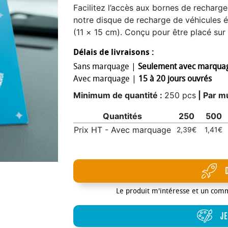
Facilitez l’accès aux bornes de rechar
notre disque de recharge de véhicules é
(11 × 15 cm). Conçu pour être placé sur l
d’indiquer clairement l’heure de fin de re
Délais de livraisons :
immédiatement quand la borne sera dispo
Sans marquage |
Seulement avec marqua
favoriser le partage des infrastructures 
Avec marquage |
15 à 20 jours ouvrés
copropriétés ou espaces publics. Plus q
support de communication durable qui r
Minimum de quantité :
250 pcs
| Par mu
offrant un objet utile au quotidien, vot
Quantités
250
500
responsable et engagé dans la mobilité 
sur un papier couché brillant 400 g/m² a
Prix HT - Avec marquage
2,39€
1,41€
finition soignée et professionnelle. Cha
conditionné par 25 unités sous élastique
conçu à partir de papier PEFC, imprimé
assemblé dans un atelier protégé. Alliant
disque de recharge personnalisé au form
Le produit m'intéresse et un com
toutes les structures équipées de bornes
JE