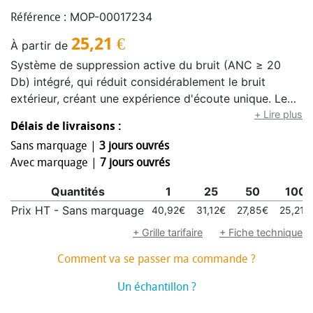
MOP-00017234
Référence :
25,21
€
À partir de
Système de suppression active du bruit (ANC ≥ 20
Db) intégré, qui réduit considérablement le bruit
extérieur, créant une expérience d'écoute unique. Le
casque dispose d'un système de contrôle par bouton
+ Lire plus
Délais de livraisons :
pour accéder facilement à toutes les fonctions et un
Sans marquage |
3 jours ouvrés
micro intégré pour réaliser des appels en mains libres.
Avec marquage |
7 jours ouvrés
Bluetooth® 5.0 prenant en charge une distance
maximale de 10 mètres. Le casque est pliable et
Quantités
1
25
50
100
comprend un étui rond en EVA. Livré avec un câble
Prix HT - Sans marquage
40,92€
31,12€
27,85€
25,21€
auxiliaire amovible.
+ Grille tarifaire
+ Fiche technique
Comment va se passer ma commande ?
Un échantillon ?