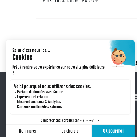
Frais d'installation : 54,00 €
PAIEMENT SÉCURISÉ
LIVRAISON & FR
Qui sommes-nous ?
Retour produit
Technique de marquage
Taxe sorecop