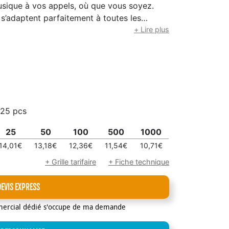
usique à vos appels, où que vous soyez.
 s’adaptent parfaitement à toutes les
même après plusieurs heures d’écoute. Avec
+ Lire plus
vous suit toute la journée, à la maison
 ralentir.
25 pcs
25
50
100
500
1000
14,01€
13,18€
12,36€
11,54€
10,71€
+ Grille tarifaire
+ Fiche technique
DEVIS EXPRESS
mercial dédié s'occupe de ma demande