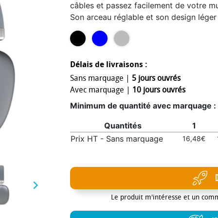
câbles et passez facilement de votre m
Son arceau réglable et son design léger
morphologies pour un confort durable, 
jusqu’à 8 heures d’autonomie, ce casque 
comme en déplacement, sans jamais vous
Délais de livraisons :
Sans marquage |
5 jours ouvrés
Avec marquage |
10 jours ouvrés
Minimum de quantité avec marquage :
Quantités
1
Prix HT - Sans marquage
16,48€

Le produit m'intéresse et un com