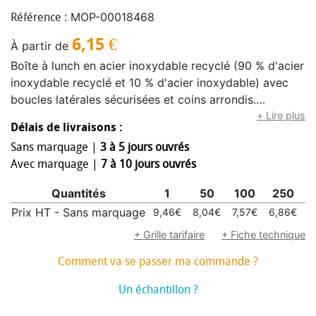
MOP-00018468
Référence :
6,15
€
À partir de
Boîte à lunch en acier inoxydable recyclé (90 % d'acier
inoxydable recyclé et 10 % d'acier inoxydable) avec
boucles latérales sécurisées et coins arrondis.
Capacité : 750 ml.
+ Lire plus
Délais de livraisons :
Sans marquage |
3 à 5 jours ouvrés
Avec marquage |
7 à 10 jours ouvrés
Quantités
1
50
100
250
Prix HT - Sans marquage
9,46€
8,04€
7,57€
6,86€
6
+ Grille tarifaire
+ Fiche technique
Comment va se passer ma commande ?
Un échantillon ?