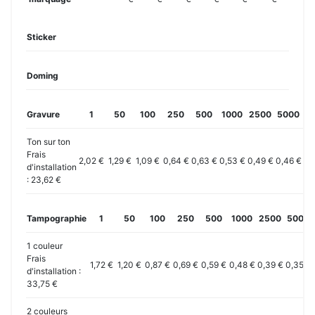
Sticker
Doming
Gravure
1
50
100
250
500
1000
2500
5000
10
Ton sur ton
Frais
2,02 €
1,29 €
1,09 €
0,64 €
0,63 €
0,53 €
0,49 €
0,46 €
0,
d'installation
: 23,62 €
Tampographie
1
50
100
250
500
1000
2500
5000
1 couleur
Frais
1,72 €
1,20 €
0,87 €
0,69 €
0,59 €
0,48 €
0,39 €
0,35 €
d'installation :
33,75 €
2 couleurs