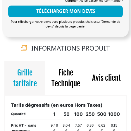
Comment va se passer ma commande ?
TÉLÉCHARGER MON DEVIS
Pour télécharger votre devis avec plusieurs produits choisissez "Demande de
devis" depuis la page panier
INFORMATIONS PRODUIT
Grille
Fiche
Avis client
tarifaire
Technique
Tarifs dégressifs (en euros Hors Taxes)
1
50
100
250
500
1000
Quantité
Prix HT - sans
9,46
8,04
7,57
6,86
6,62
6,15
marquage
€
€
€
€
€
€