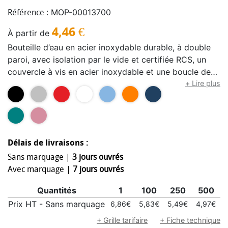
MOP-00013700
Référence :
4,46
€
À partir de
Bouteille d’eau en acier inoxydable durable, à double
paroi, avec isolation par le vide et certifiée RCS, un
couvercle à vis en acier inoxydable et une boucle de
poignée en acier inoxydable durable. Capacité :
+ Lire plus
500 ml. Étanche. Présentée dans une boîte cadeau.
Délais de livraisons :
Sans marquage |
3 jours ouvrés
Avec marquage |
7 jours ouvrés
Quantités
1
100
250
500
Prix HT - Sans marquage
6,86€
5,83€
5,49€
4,97€
4
+ Grille tarifaire
+ Fiche technique