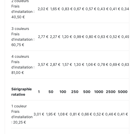
2 couleurs
Frais
2,02 €
1,65 €
0,83 €
0,67 €
0,57 €
0,43 €
0,41 €
0,34 €
d'installation :
40,50 €
3 couleurs
Frais
2,77 €
2,27 €
1,20 €
0,99 €
0,80 €
0,63 €
0,52 €
0,49 €
d'installation :
60,75 €
4 couleurs
Frais
3,57 €
2,87 €
1,57 €
1,30 €
1,06 €
0,78 €
0,69 €
0,63 €
d'installation :
81,00 €
Sérigraphie
1
50
100
250
500
1000
2500
5000
10
rotative
1 couleur
Frais
3,01 €
1,95 €
1,08 €
0,81 €
0,66 €
0,52 €
0,46 €
0,41 €
0,
d'installation
: 20,25 €