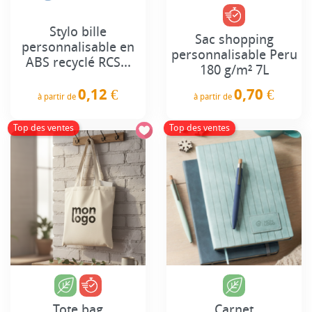
Stylo bille
Sac shopping
personnalisable en
personnalisable Peru
ABS recyclé RCS...
180 g/m² 7L
0,12 €
0,70 €
à partir de
à partir de
Prix
Prix
Top des ventes
Top des ventes
Tote bag
Carnet