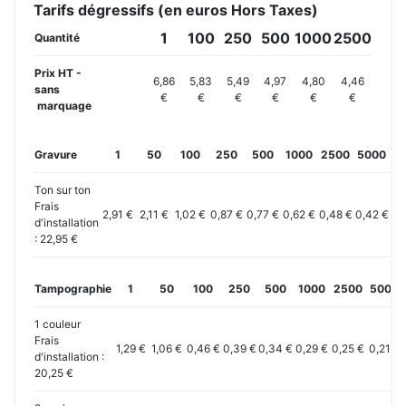
Tarifs dégressifs (en euros Hors Taxes)
1
100
250
500
1000
2500
Quantité
Prix HT -
6,86
5,83
5,49
4,97
4,80
4,46
sans
€
€
€
€
€
€
marquage
Gravure
1
50
100
250
500
1000
2500
5000
10
Ton sur ton
Frais
2,91 €
2,11 €
1,02 €
0,87 €
0,77 €
0,62 €
0,48 €
0,42 €
0,
d'installation
: 22,95 €
Tampographie
1
50
100
250
500
1000
2500
5000
1 couleur
Frais
1,29 €
1,06 €
0,46 €
0,39 €
0,34 €
0,29 €
0,25 €
0,21 €
d'installation :
20,25 €