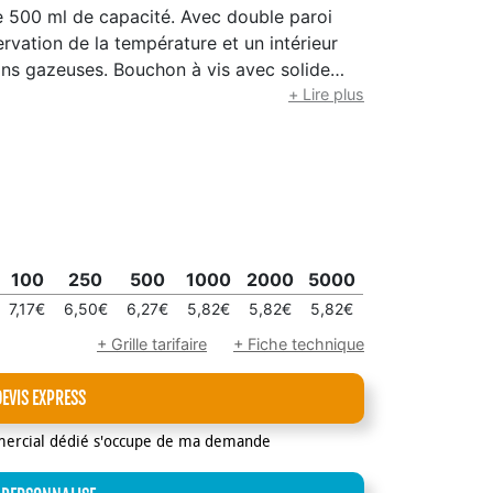
 500 ml de capacité. Avec double paroi
rvation de la température et un intérieur
ns gazeuses. Bouchon à vis avec solide
stinction Acier Inox Recyclé.
+ Lire plus
100
250
500
1000
2000
5000
7,17€
6,50€
6,27€
5,82€
5,82€
5,82€
+ Grille tarifaire
+ Fiche technique
DEVIS EXPRESS
mercial dédié s'occupe de ma demande