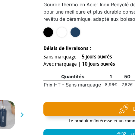
Gourde thermo en Acier Inox Recyclé de
pour une meilleure et plus durable conse
revêtu de céramique, adapté aux boisso
anse de transport en acier poli. Avec di
Délais de livraisons :
Sans marquage |
5 jours ouvrés
Avec marquage |
10 jours ouvrés
Quantités
1
50
Prix HT - Sans marquage
8,96€
7,62€

Le produit m'intéresse et un com