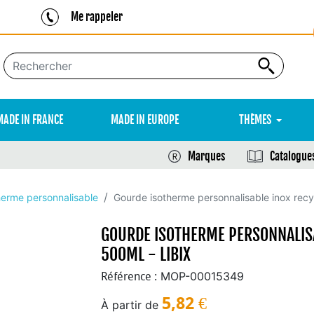
Me rappeler
MADE IN FRANCE
MADE IN EUROPE
THÈMES
Marques
Catalogue
herme personnalisable
Gourde isotherme personnalisable inox recy
GOURDE ISOTHERME PERSONNALISA
500ML - LIBIX
MOP-00015349
Référence :
5,82
€
À partir de