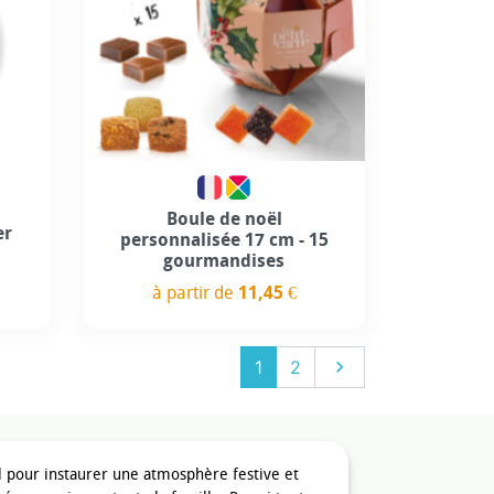
Boule de noël
er
personnalisée 17 cm - 15
gourmandises
à partir de
11,45 €
Prix
Suivant
1
2

 pour instaurer une atmosphère festive et