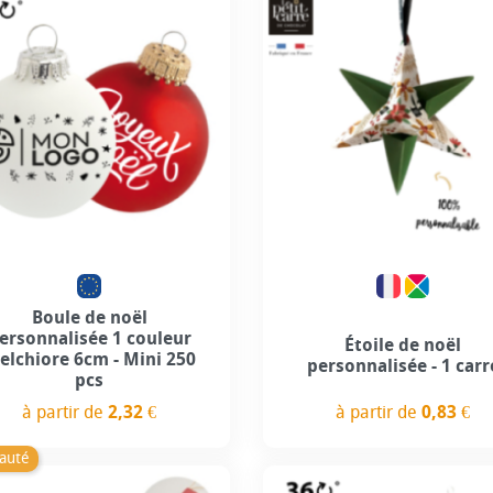
Personnalisation incluse
Personnalisation incl
+5
Boule de noël
ersonnalisée 1 couleur
Étoile de noël
elchiore 6cm - Mini 250
personnalisée - 1 carr
pcs
à partir de
0,83 €
à partir de
2,32 €
Prix
Prix
auté