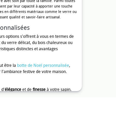
é avec soin par toute la famille. Parmi toutes
uent par leur capacité à apporter une touche
ées en différents matériaux comme le verre ou
sant qualité et savoir-faire artisanal.
sonnalisées
urs options s'offrent à vous en termes de
 du verre délicat, du bois chaleureux ou
istiques distinctes et avantages
t être la
botte de Noël personnalisée
,
 l'ambiance festive de votre maison.
 d'
élégance
et de
finesse
à votre sapin.
 reflètent la lumière, ajoutant ainsi une
 un prénom, une date spéciale, ou même un
agilité demande cependant un maniement
unique.