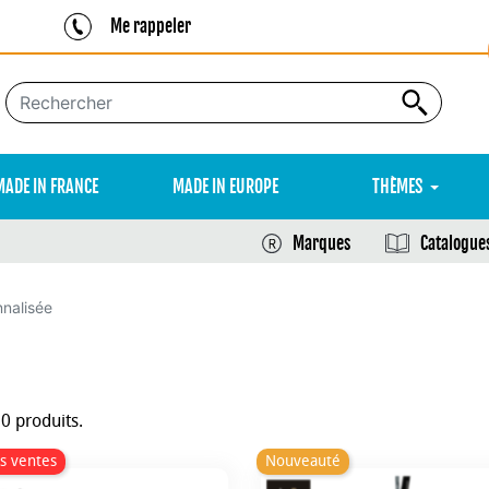
Me rappeler
MADE IN FRANCE
MADE IN EUROPE
THÈMES
Marques
Catalogue
nnalisée
20 produits.
s ventes
Nouveauté