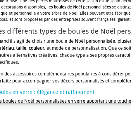
aleureuse. Une des pièces maîtresses de cette saison est le sapin décor
s décorations disponibles,
les boules de Noël personnalisées
se disting
ique et personnelle à votre arbre de Noël. Elles peuvent être fabriqu
bois, et sont proposées par des entreprises souvent françaises, garantis
es différents types de boules de Noël per
and il s'agit de choisir une boule de Noël personnalisée, plusie
tériau
,
taille
,
couleur
, et mode de personnalisation. Que ce soit
autres alternatives créatives, chaque type a ses propres caractér
écifiques.
un des accessoires complémentaires populaires à considérer peu
rfaite pour accompagner vos décors personnalisés et compléter
ules en verre : élégance et raffinement
s boules de Noël personnalisées en verre apportent une touche
 verre permet de créer des ornements translucides qui captent et
illance exceptionnelle à la décoration. Vous pouvez y inscrire
urt texte pour commémorer un événement particulier. Leur fr
licat, mais cela renforce également leur caractère précieux et 