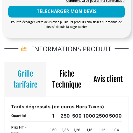
Comment va se passer ma commande ?
TÉLÉCHARGER MON DEVIS
Pour télécharger votre devis avec plusieurs produits choisissez "Demande de
devis" depuis la page panier
INFORMATIONS PRODUIT
Grille
Fiche
Avis client
tarifaire
Technique
Tarifs dégressifs (en euros Hors Taxes)
1
250
500
1000
2500
5000
Quantité
Prix HT -
1,60
1,36
1,28
1,16
1,12
1,04
sans