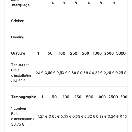
€
€
€
€
€
€
marquage
Sticker
Doming
Gravure
1
50
100
250
500
1000
2500
5000
10
Ton sur ton
Frais
1,08 €
0,59 €
0,50 €
0,39 €
0,36 €
0,29 €
0,25 €
0,25 €
0,
d'installation
: 23,62 €
Tampographie
1
50
100
250
500
1000
2500
5000
1 couleur
Frais
1,27 €
0,85 €
0,55 €
0,39 €
0,32 €
0,29 €
0,24 €
0,13 €
d'installation :
33,75 €