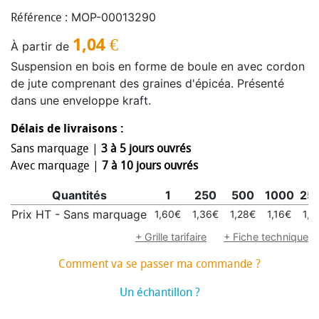
MOP-00013290
Référence :
1,04
€
À partir de
Suspension en bois en forme de boule en avec cordon
de jute comprenant des graines d'épicéa. Présenté
dans une enveloppe kraft.
Délais de livraisons :
Sans marquage |
3 à 5 jours ouvrés
Avec marquage |
7 à 10 jours ouvrés
Quantités
1
250
500
1000
25
Prix HT - Sans marquage
1,60€
1,36€
1,28€
1,16€
1,1
+ Grille tarifaire
+ Fiche technique
Comment va se passer ma commande ?
Un échantillon ?