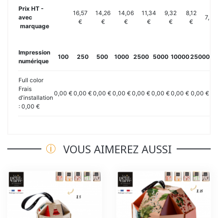
Prix HT -
16,57
14,26
14,06
11,34
9,32
8,12
avec
7,20
€
€
€
€
€
€
marquage
Impression
100
250
500
1000
2500
5000
10000
25000
5
numérique
Full color
Frais
0,00 €
0,00 €
0,00 €
0,00 €
0,00 €
0,00 €
0,00 €
0,00 €
0,
d'installation
: 0,00 €
VOUS AIMEREZ AUSSI