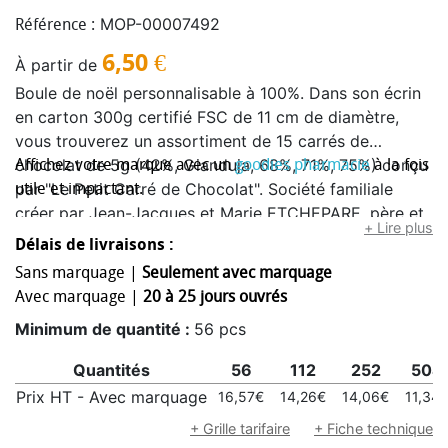
MOP-00007492
Référence :
6,50
€
À partir de
Boule de noël personnalisable à 100%. Dans son écrin
en carton 300g certifié FSC de 11 cm de diamètre,
vous trouverez un assortiment de 15 carrés de
chocolat de 5g (42%, Gianduja, 68%, 71%, 75%) conçu
Affichez votre marque avec un
goodies pharmacie
à la fois
par "Le Petit Carré de Chocolat". Société familiale
utile et impactant.
créer par Jean-Jacques et Marie ETCHEPARE, père et
+ Lire plus
fille, tout deux passionnés par le cacao et maitre
Délais de livraisons :
artisan Français. L'impression est fait à l'aide d'encre
Sans marquage |
Seulement avec marquage
végétale sur toute la surface de la boule. Conserver
Avec marquage |
20 à 25 jours ouvrés
dans un endroit frais et sec sans odeur entre 12 et
Minimum de quantité :
56 pcs
18°C. DLUO/DDM : 24 mois pour le noir, 18 mois pour
le lait
Quantités
56
112
252
504
Prix HT - Avec marquage
16,57€
14,26€
14,06€
11,34
+ Grille tarifaire
+ Fiche technique