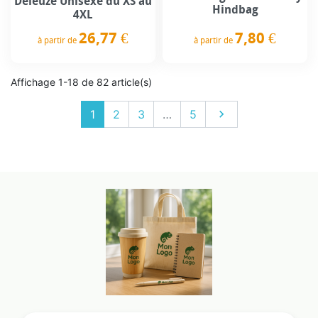
Deleuze Unisexe du XS au
Hindbag
4XL
7,80 €
26,77 €
à partir de
à partir de
Prix
Prix
Affichage 1-18 de 82 article(s)
Suivant
1
2
3
…
5
