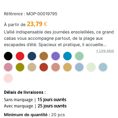
MOP-00019795
Référence :
23,79
€
À partir de
L’allié indispensable des journées ensoleillées, ce grand
cabas vous accompagne partout, de la plage aux
escapades d’été. Spacieux et pratique, il accueille
facilement serviettes, livres, crème solaire et tous vos
+ Lire plus
essentiels pour une journée les pieds dans le sable,
sans jamais manquer de style. Ses longues anses
assurent un porté épaule confortable, même lorsqu’il
est bien rempli. Confectionné en coton biologique 350
g, en jute biologique ou en éponge, il combine solidité,
allure naturelle et finitions soignées. À l’intérieur, une
Délais de livraisons :
jolie doublure protège vos affaires, tandis qu’une
Sans marquage |
15 jours ouvrés
poche zippée cousue permet de garder vos
Avec marquage |
25 jours ouvrés
indispensables à portée de main. Une fermeture
aimantée centrale sécurise le sac lorsqu’il n’est pas
Minimum de quantité :
20 pcs