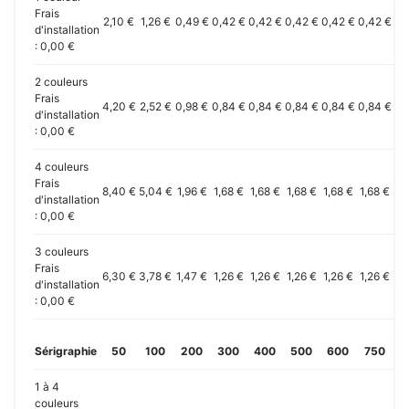
Frais
2,10 €
1,26 €
0,49 €
0,42 €
0,42 €
0,42 €
0,42 €
0,42 €
0,
d'installation
: 0,00 €
2 couleurs
Frais
4,20 €
2,52 €
0,98 €
0,84 €
0,84 €
0,84 €
0,84 €
0,84 €
0,
d'installation
: 0,00 €
4 couleurs
Frais
8,40 €
5,04 €
1,96 €
1,68 €
1,68 €
1,68 €
1,68 €
1,68 €
1,
d'installation
: 0,00 €
3 couleurs
Frais
6,30 €
3,78 €
1,47 €
1,26 €
1,26 €
1,26 €
1,26 €
1,26 €
1,
d'installation
: 0,00 €
Sérigraphie
50
100
200
300
400
500
600
750
1
1 à 4
couleurs