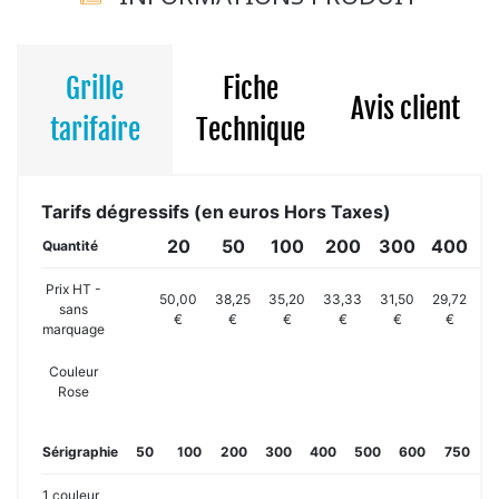
Grille
Fiche
Avis client
tarifaire
Technique
Tarifs dégressifs (en euros Hors Taxes)
20
50
100
200
300
400
5
Quantité
Prix HT -
50,00
38,25
35,20
33,33
31,50
29,72
27
sans
€
€
€
€
€
€
marquage
Couleur
Rose
Sérigraphie
50
100
200
300
400
500
600
750
1
1 couleur