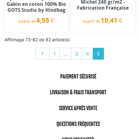
Michel 240 gr/m2 -
Gabin en coton 100% Bio
Fabrication Française
GOTS Studio by Hindbag
10,41 €
4,55 €
à partir de
à partir de
Prix
Prix
Affichage 73-82 de 82 article(s)
Précédent

1
…
3
4
5
PAIEMENT SÉCURISÉ
LIVRAISON & FRAIS TRANSPORT
SERVICE APRÈS VENTE
QUESTIONS FRÉQUENTES