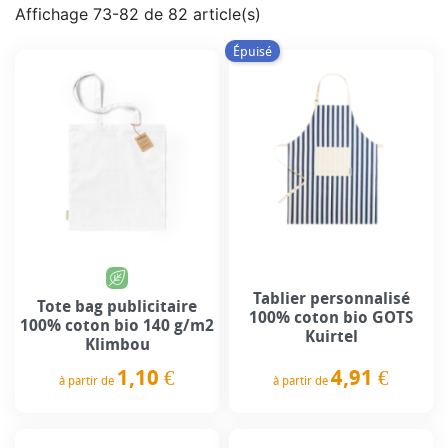
Affichage 73-82 de 82 article(s)
Épuisé
Tablier personnalisé
Tote bag publicitaire
100% coton bio GOTS
100% coton bio 140 g/m2
Kuirtel
Klimbou
4,91 €
1,10 €
à partir de
à partir de
Prix
Prix