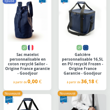
Épuisé
Sac matelot
Galcière
personnalisable en
personnalisable 16,5L
coton recyclé Sailor -
en PU recyclé Frozen -
Origine France garantie
Origine France
- Goodjour
Garantie - Goodjour
0,00 €
36,18 €
à partir de
à partir de
Prix
Prix
Nouveauté
Nouveauté