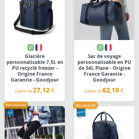
Glacière
Sac de voyage
personnalisable 7,5L en
personnalisable en PU
PU recyclé freezer -
de 54L Plane - Origine
Origine France
France Garantie -
Garantie - Goodjour
Goodjour
27,12 €
62,10 €
à partir de
à partir de
Prix
Prix
Nouveauté
Nouveauté