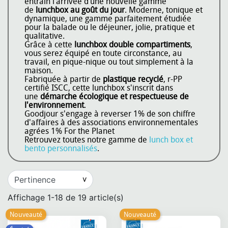
entrain l’arrivée d’une nouvelle gamme
de
lunchbox au goût du jour
. Moderne, tonique et
dynamique, une gamme parfaitement étudiée
pour la balade ou le déjeuner, jolie, pratique et
qualitative.
Grâce à cette
lunchbox double compartiments
,
vous serez équipé en toute circonstance, au
travail, en pique-nique ou tout simplement à la
maison.
Fabriquée à partir de
plastique recyclé
, r-PP
certifié ISCC, cette lunchbox s'inscrit dans
une
démarche écologique et respectueuse de
l'environnement
.
Goodjour s'engage à reverser 1% de son chiffre
d'affaires à des associations environnementales
agrées 1% For the Planet
Retrouvez toutes notre gamme de
lunch box et
bento personnalisés
.
Affichage 1-18 de 19 article(s)
Nouveauté
Nouveauté