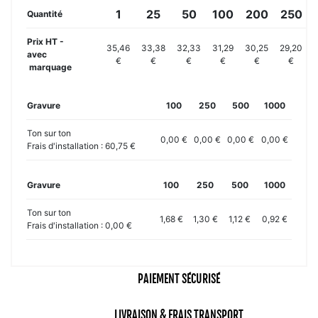
1
25
50
100
200
250
Quantité
Prix HT -
35,46
33,38
32,33
31,29
30,25
29,20
2
avec
€
€
€
€
€
€
marquage
Gravure
100
250
500
1000
Ton sur ton
0,00 €
0,00 €
0,00 €
0,00 €
Frais d'installation : 60,75 €
Gravure
100
250
500
1000
Ton sur ton
1,68 €
1,30 €
1,12 €
0,92 €
Frais d'installation : 0,00 €
PAIEMENT SÉCURISÉ
LIVRAISON & FRAIS TRANSPORT