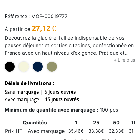
MOP-00019777
Référence :
27,12
€
À partir de
Découvrez la glacière, l’alliée indispensable de vos
pauses déjeuner et sorties citadines, confectionnée en
France avec un haut niveau d’exigence. Pratique et
élégante, elle séduit par son design moderne et épuré,
+ Lire plus
pensé pour vous accompagner partout avec style. Son
compartiment principal zippé permet de conserver
efficacement boissons et collations au frais, tandis que
Délais de livraisons :
la poche frontale offre un accès rapide à vos petits
Sans marquage |
5 jours ouvrés
essentiels. Fonctionnelle et confortable, elle est
Avec marquage |
15 jours ouvrés
équipée d’une bandoulière amovible et ajustable,
Minimum de quantité avec marquage :
100 pcs
idéale pour un transport facile à pied ou à vélo.
Conçue pour durer, cette glacière est fabriquée en
Quantités
1
25
50
10
polyuréthane recyclé certifié GRS, donnant une
Prix HT - Avec marquage
35,46€
33,38€
32,33€
31,2
seconde vie aux matériaux tout en limitant l’impact