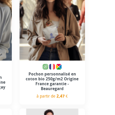
Pochon personnalisé en
n
coton bio 250g/m2 Origine
ine
France garantie -
çay
Beauregard
à partir de
2,47 €
Prix