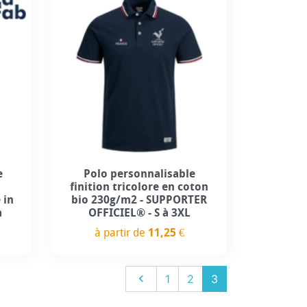
Personnalisation incluse
e
Polo personnalisable
finition tricolore en coton
 in
bio 230g/m2 - SUPPORTER
a
OFFICIEL® - S à 3XL
à partir de
11,25 €
Prix
Précédent

1
2
3