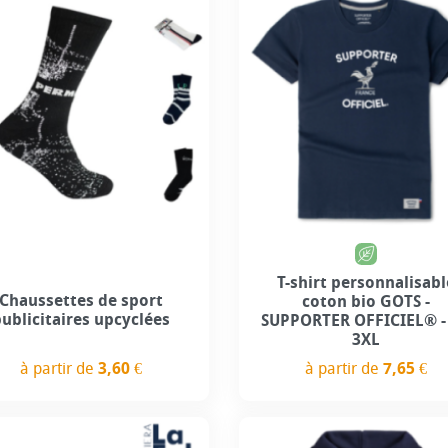
Personnalisation incluse
Personnalisation incl
T-shirt personnalisabl
Chaussettes de sport
coton bio GOTS -
publicitaires upcyclées
SUPPORTER OFFICIEL® - 
3XL
à partir de
3,60 €
à partir de
7,65 €
Prix
Prix