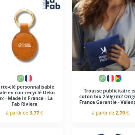
rte-clé personnalisable
Trousse publicitaire e
ale en cuir recyclé Oeko
coton bio 250g/m2 Orig
ex - Made in France - La
France Garantie - Valen
Fab Riviera
à partir de
2,70 €
à partir de
3,77 €
Prix
Prix