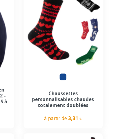
use
Personnalisation incluse
en
Chaussettes
2 -
personnalisables chaudes
S à
totalement doublées
à partir de
3,31 €
Prix