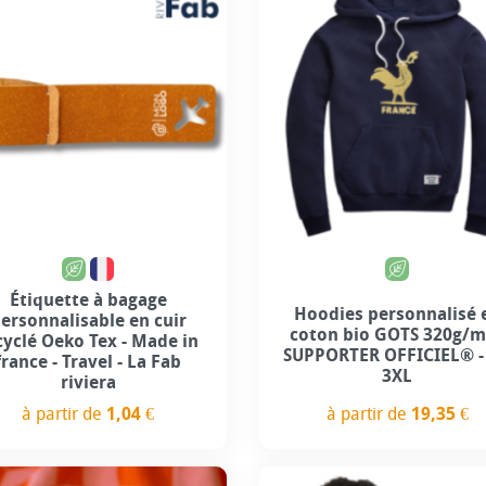
Personnalisation incl
Étiquette à bagage
Hoodies personnalisé 
ersonnalisable en cuir
coton bio GOTS 320g/m
cyclé Oeko Tex - Made in
SUPPORTER OFFICIEL® - 
france - Travel - La Fab
3XL
riviera
à partir de
19,35 €
à partir de
1,04 €
Prix
Prix