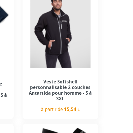
use
+1
Veste Softshell
e
personnalisable 2 couches
Antartida pour homme - S à
S à
3XL
à partir de
15,54 €
Prix