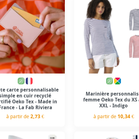
te carte personnalisable
Marinière personnali
simple en cuir recyclé
femme Oeko Tex du XS 
rtifié Oeko Tex - Made in
XXL - Indigo
France - La Fab Riviera
à partir de
10,34 €
à partir de
2,73 €
Prix
Prix