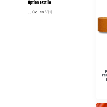
Option textile
Col en V
(1)
p
re