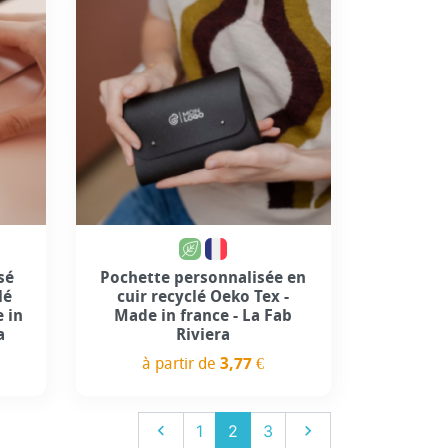
sé
Pochette personnalisée en
lé
cuir recyclé Oeko Tex -
e in
Made in france - La Fab
a
Riviera
à partir de
3,77 €
Prix
Précédent
Suivant

1
2
3
