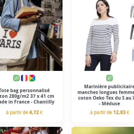
Marinière publicitair
Tote bag personnalisé
manches longues femme
ton 280g/m2 37 x 41 cm
coton Oeko Tex du S au 
de in France - Chantilly
- Méduse
à partir de
4,72 €
à partir de
12,83 €
Prix
Prix