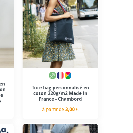
 en
Tote bag personnalisé en
ton
coton 220g/m2 Made in
ce
France - Chambord
s
à partir de
3,00 €
Prix