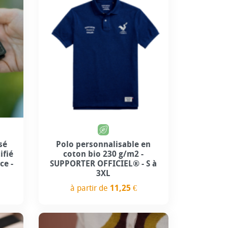
Personnalisation incluse
sé
Polo personnalisable en
ifié
coton bio 230 g/m2 -
ce -
SUPPORTER OFFICIEL® - S à
3XL
à partir de
11,25 €
Prix