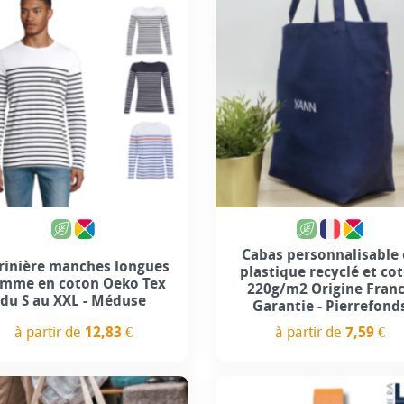
Cabas personnalisable
rinière manches longues
plastique recyclé et co
mme en coton Oeko Tex
220g/m2 Origine Fran
du S au XXL - Méduse
Garantie - Pierrefond
à partir de
12,83 €
à partir de
7,59 €
Prix
Prix