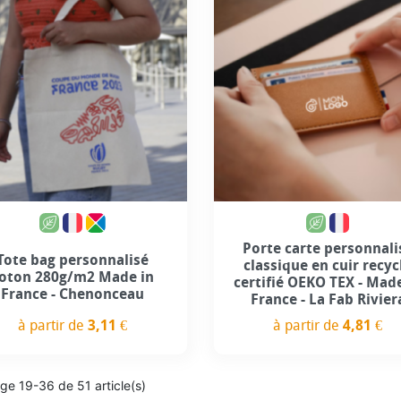
Porte carte personnali
Tote bag personnalisé
classique en cuir recyc
oton 280g/m2 Made in
certifié OEKO TEX - Mad
France - Chenonceau
France - La Fab Rivier
à partir de
3,11 €
à partir de
4,81 €
Prix
Prix
ge 19-36 de 51 article(s)