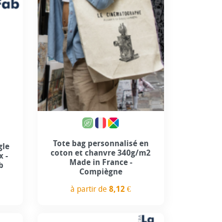
Tote bag personnalisé en
gle
coton et chanvre 340g/m2
x -
Made in France -
b
Compiègne
à partir de
8,12 €
Prix