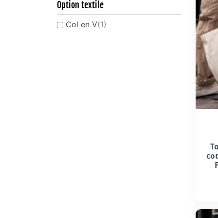
Option textile
Col en V
(1)
T
co