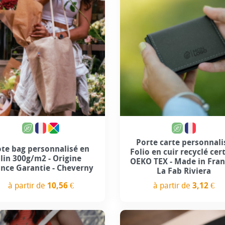
Porte carte personnali
ote bag personnalisé en
Folio en cuir recyclé cert
lin 300g/m2 - Origine
OEKO TEX - Made in Fran
ance Garantie - Cheverny
La Fab Riviera
à partir de
10,56 €
à partir de
3,12 €
Prix
Prix