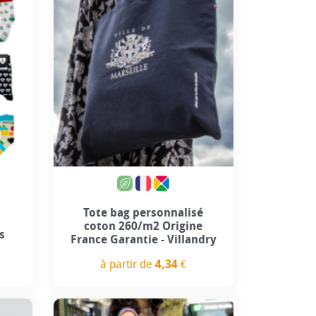
use
Tote bag personnalisé
coton 260/m2 Origine
s
France Garantie - Villandry
à partir de
4,34 €
Prix