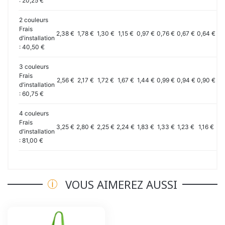
: 20,25 €
2 couleurs
Frais
2,38 €
1,78 €
1,30 €
1,15 €
0,97 €
0,76 €
0,67 €
0,64 €
0,
d'installation
: 40,50 €
3 couleurs
Frais
2,56 €
2,17 €
1,72 €
1,67 €
1,44 €
0,99 €
0,94 €
0,90 €
0,
d'installation
: 60,75 €
4 couleurs
Frais
3,25 €
2,80 €
2,25 €
2,24 €
1,83 €
1,33 €
1,23 €
1,16 €
1,
d'installation
: 81,00 €
VOUS AIMEREZ AUSSI