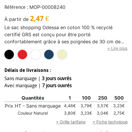
MOP-00008240
Référence :
2,47
€
À partir de
Le sac shopping Odessa en coton 100 % recyclé
certifié GRS est conçu pour être porté
confortablement grâce à ses poignées de 30 cm de
long et à son grand compartiment principal à soufflet.
+ Lire plus
Qu'il s'agisse de transporter des livres lourds ou des
courses, ce sac est conçu pour répondre à tous les
besoins. Les méthodes d'impression disponibles pour
Délais de livraisons :
ce sac shopping sont également certifiées GRS, ce qui
Sans marquage |
3 jours ouvrés
garantit que l'ensemble de la chaîne
Avec marquage |
7 jours ouvrés
d'approvisionnement est transparente et certifiée. Le
Quantités
1
100
250
500
mélange coton recyclé/polyester de 220 g/m² assure
durabilité et fiabilité, donnant au sac une résistance
Prix HT - Sans marquage
4,46€
3,79€
3,57€
3,23€
3
allant jusqu'à 10 kg. Fabriqué en Inde.
Couleur Naturel
3,80€
3,23€
3,04€
2,75€
2
+ Grille tarifaire
+ Fiche technique