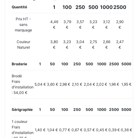
1
100
250
500
1000
2500
Quantité
Prix HT -
4,46
3,79
3,57
3,23
3,12
2,90
sans
€
€
€
€
€
€
marquage
Couleur
3,80
3,23
3,04
2,75
2,66
2,47
Naturel
€
€
€
€
€
€
Broderie
1
50
100
250
500
1000
2500
5000
10
Brodé
Frais
5,04 €
3,60 €
2,98 €
2,10 €
2,04 €
2,02 €
1,96 €
1,95 €
1,
d'installation
: 54,00 €
Sérigraphie
1
50
100
250
500
1000
2500
5000
10
1 couleur
Frais
1,40 €
1,04 €
0,77 €
0,67 €
0,57 €
0,45 €
0,39 €
0,36 €
0,
d'installation