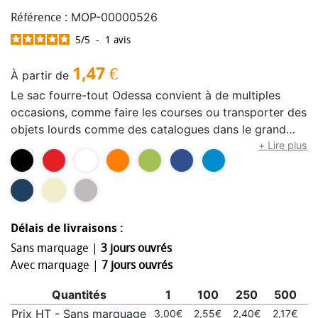
MOP-00000526
Référence :
5
/
5
-
1
avis
1,47
€
À partir de
Le sac fourre-tout Odessa convient à de multiples
occasions, comme faire les courses ou transporter des
objets lourds comme des catalogues dans le grand
compartiment principal. Grâce au coton de 220 g/m²
+ Lire plus
et au soufflet, ce sac est durable et adapté au
transport de plusieurs kilogrammes. Grâce à ses anses
de 30 cm de long, ce sac fourre-tout est facile à
transporter. Enfin, les grandes zones d'impression
Délais de livraisons :
offrent suffisamment d'espace pour ajouter tout logo
ou autre message. Peut supporter jusqu'à 10 kg.
Sans marquage |
3 jours ouvrés
Avec marquage |
7 jours ouvrés
Quantités
1
100
250
500
1
Prix HT - Sans marquage
3,00€
2,55€
2,40€
2,17€
2