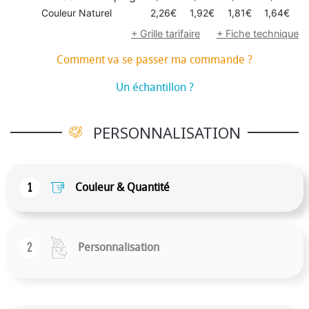
Couleur Naturel
2,26€
1,92€
1,81€
1,64€
1
+ Grille tarifaire
+ Fiche technique
Comment va se passer ma commande ?
Un échantillon ?
PERSONNALISATION
1
Couleur & Quantité
2
Personnalisation