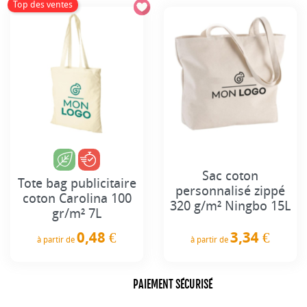
Top des ventes
Sac coton
Tote bag publicitaire
personnalisé zippé
coton Carolina 100
320 g/m² Ningbo 15L
gr/m² 7L
3,34 €
0,48 €
à partir de
à partir de
Prix
Prix
PAIEMENT SÉCURISÉ