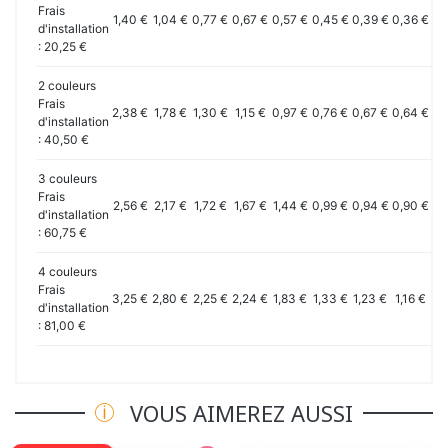
Frais
1,40 €
1,04 €
0,77 €
0,67 €
0,57 €
0,45 €
0,39 €
0,36 €
0,
d'installation
: 20,25 €
2 couleurs
Frais
2,38 €
1,78 €
1,30 €
1,15 €
0,97 €
0,76 €
0,67 €
0,64 €
0,
d'installation
: 40,50 €
3 couleurs
Frais
2,56 €
2,17 €
1,72 €
1,67 €
1,44 €
0,99 €
0,94 €
0,90 €
0,
d'installation
: 60,75 €
4 couleurs
Frais
3,25 €
2,80 €
2,25 €
2,24 €
1,83 €
1,33 €
1,23 €
1,16 €
1,
d'installation
: 81,00 €
VOUS AIMEREZ AUSSI