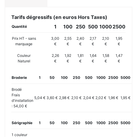
Tarifs dégressifs (en euros Hors Taxes)
1
100
250
500
1000
2500
Quantité
Prix HT - sans
3,00
2,55
2,40
2,17
2,10
1,95
marquage
€
€
€
€
€
€
Couleur
2,26
1,92
1,81
1,64
1,58
1,47
Naturel
€
€
€
€
€
€
Broderie
1
50
100
250
500
1000
2500
5000
10
Brodé
Frais
5,04 €
3,60 €
2,98 €
2,10 €
2,04 €
2,02 €
1,96 €
1,95 €
1,
d'installation
: 54,00 €
Sérigraphie
1
50
100
250
500
1000
2500
5000
10
1 couleur